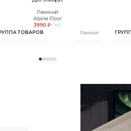
Ламинат
Alpine Floor
3990
₽
м2
РУППА ТОВАРОВ
ГРУП
Ламинат
ЛИНА
ДЛИН
550 мм
ИРИНА
ШИРИ
112 мм
ОЛЩИНА
ТОЛЩ
12 мм
РЕНД
БРЕН
м об этом.
Alpine Floor
сделать
ОЛЛЕКЦИЯ
КОЛЛ
Chevron Art