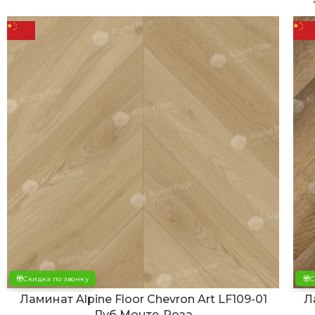
Скидка по звонку
С
Ламинат Alpine Floor Chevron Art LF109-01
Л
Дуб Монте-Роза