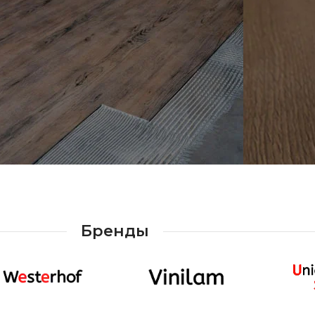
аталог Кварц
Ката
иниловой
Лино
Бренды
литки
смотрет
отреть