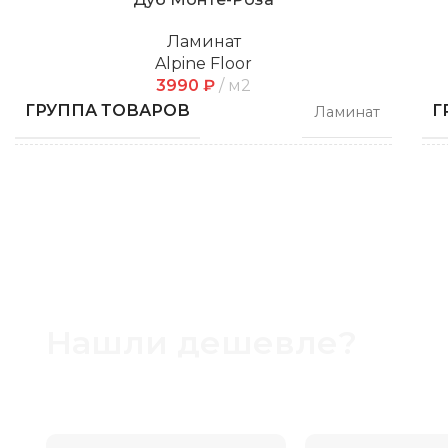
Ламинат
Alpine Floor
3990
₽
м2
ГРУППА ТОВАРОВ
Г
Ламинат
ДЛИНА
Д
550 мм
ШИРИНА
Ш
112 мм
ТОЛЩИНА
Т
12 мм
Нашли дешевле?
БРЕНД
Б
Если вы нашли более низкую цену сообщите на
Alpine Floor
Мы постараемся предложить вам скидку или 
цену более выгодной.
КОЛЛЕКЦИЯ
К
Chevron Art