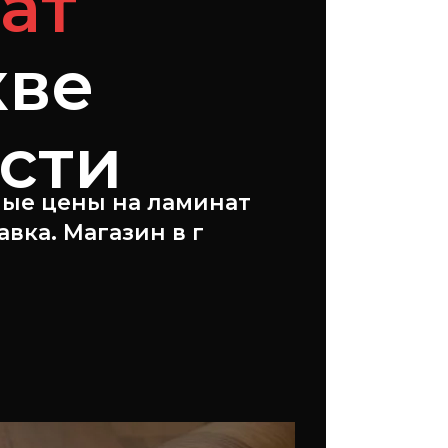
ат
кве
асти
ые цены на ламинат
авка. Магазин в г