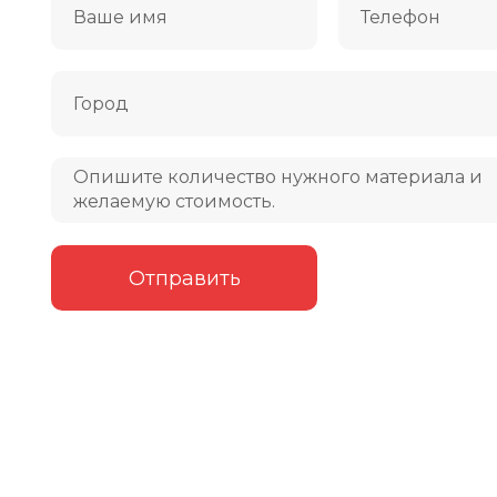
СТРАНА ПРОИЗВОДСТВА
С
Китай
АРТИКУЛ
А
LF109-01
ЗАВОДСКОЕ
З
Дуб Монте-
НАЗВАНИЕ
Роза
К
Отправить
КЛАСС
34 класс
В
ВЛАГОСТОЙКОСТЬ
Влагостойкий
Ф
ФАСКА
С фаской
Р