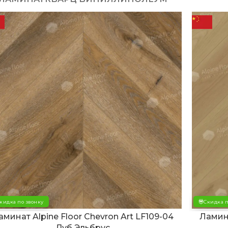
кидка по звонку
Скидка п
аминат Alpine Floor Chevron Art LF109-04
Ламина
Дуб Эльбрус