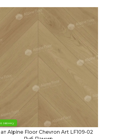
о звонку
Скидка по звонк
т Alpine Floor Chevron Art LF109-02
Ламинат Alp
Дуб Памир