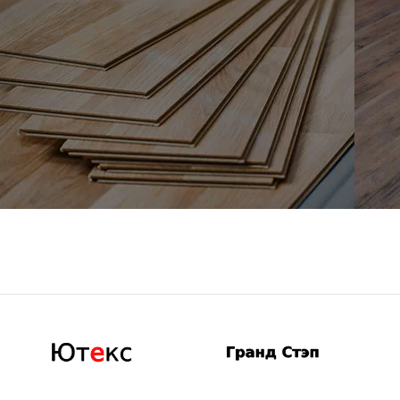
Каталог
К
Ламината
в
п
смотреть
см