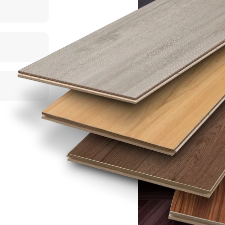
ТРАНА ПРОИЗВОДСТВА
СТРА
Китай
РТИКУЛ
АРТИ
LF109-04
АВОДСКОЕ НАЗВАНИЕ
ЗАВО
Дуб Эльбрус
ЛАСС
КЛАС
34 класс
ЛАГОСТОЙКОСТЬ
ВЛАГ
Влагостойкий
АСКА
ФАСК
С фаской
ИСУНОК
РИСУ
Дерево