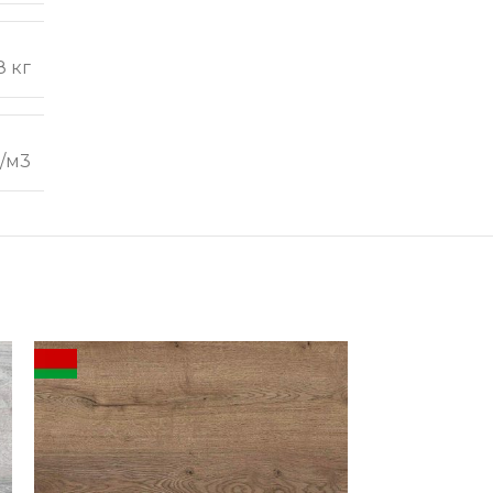
8 кг
г/м3