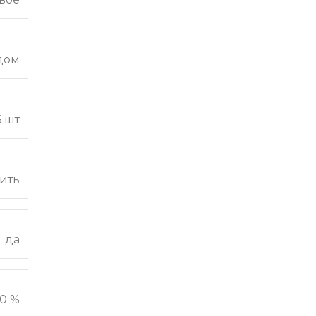
дом
6 шт
ить
да
0 %