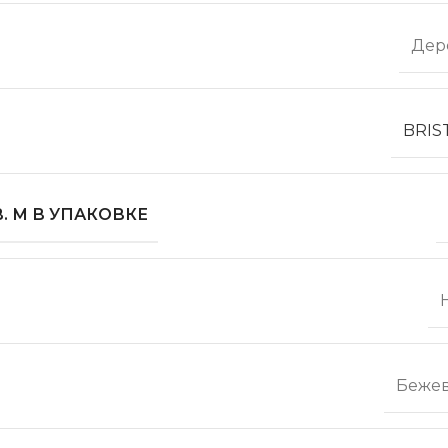
Дер
BRIS
. М В УПАКОВКЕ
Беже