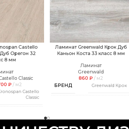
nospan Castello
Ламинат Greenwald Крок Дуб
9 Дуб Орегон 32
Каньон Коста 33 класс 8 мм
сс 8 мм
Ламинат
минат
Greenwald
astello Classic
860
₽
м2
700
₽
м2
БРЕНД
Greenwald Крок
ronospan Castello
Classic
СПОСОБ
Замковой
УКЛАДКИ
Замковой