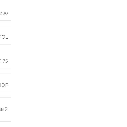
ево
TOL
1.75
HDF
вый