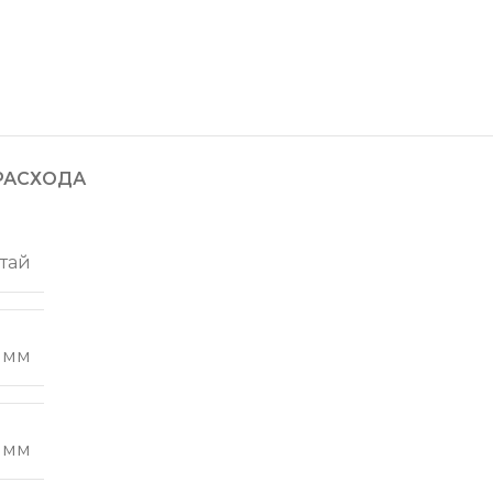
РАСХОДА
тай
5 мм
 мм