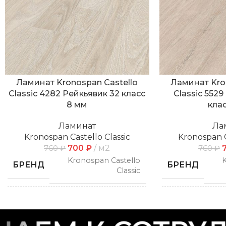
Ламинат Kronospan Castello
Ламинат Kro
Classic 4282 Рейкьявик 32 класс
Classic 552
8 мм
кла
Ламинат
Ла
Kronospan Castello Classic
Kronospan C
700
₽
м2
760
₽
760
₽
Kronospan Castello
K
БРЕНД
БРЕНД
Classic
СПОСОБ
СПОСОБ
Замковой
УКЛАДКИ
УКЛАДКИ