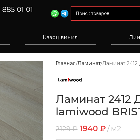
) 885‑01‑01
Кварц винил
Лин
Главная
Ламинат
Ламинат 2412
Ламинат 2412 
lamiwood BRI
1940
₽
м2
2129
₽