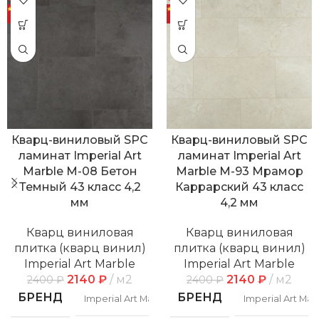
Кварц-виниловый SPC
Кварц-виниловый SPC
ламинат Imperial Art
ламинат Imperial Art
Marble M-08 Бетон
Marble M-93 Мрамор
Темный 43 класс 4,2
Каррарский 43 класс
мм
4,2 мм
Кварц виниловая
Кварц виниловая
плитка (кварц винил)
плитка (кварц винил)
Imperial Art Marble
Imperial Art Marble
2140
₽
м2
2140
₽
м2
2400
₽
2400
₽
БРЕНД
БРЕНД
Imperial Art Marble
Imperial Art Mar