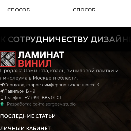
СПОСОБ
СПОСОБ
Замковой
Замко
УКЛАДКИ
УКЛАДКИ
ФАСКА
ФАСКА
С фаской
С фас
 СОТРУДНИЧЕСТВУ ДИЗАЙНЕР
Плитка/
Плит
РИСУНОК
РИСУНОК
Камень/
Каме
Мрамор
Мрам
Продажа Ламината, кварц виниловой плитки и
линолеума в Москве и области.
КОЛЛЕКЦИЯ
КОЛЛЕКЦИЯ
Marble
Mar
Серпухов, старое симферопольское шоссе 3
Павильон В - 9
Телефон: +7 (991) 885 01 01
КОЛИЧЕСТВО КВ.
КОЛИЧЕСТВО КВ.
Разработка сайта
sergeev.studio
1.86
1
М В УПАКОВКЕ
М В УПАКОВКЕ
ПОСЛЕДНИЕ СТАТЬИ
КЛАСС
КЛАСС
43 класс
43 кл
ЛИЧНЫЙ КАБИНЕТ