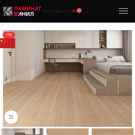
0
0
₽
+7 (991) 885‑01‑01
-7%
Нажмите, чтобы увеличить