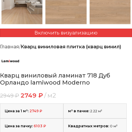
Включить визуализацию
Главная
Кварц виниловая плитка (кварц винил)
Кварц виниловый ламинат 718 Дуб
Орландо lamiwood Moderno
2749
₽
м2
2949
₽
Цена за 1 м²:
2749
₽
м² в пачке:
2.22 м²
Цена за пачку:
6103
₽
Квадратных метров:
0
м²