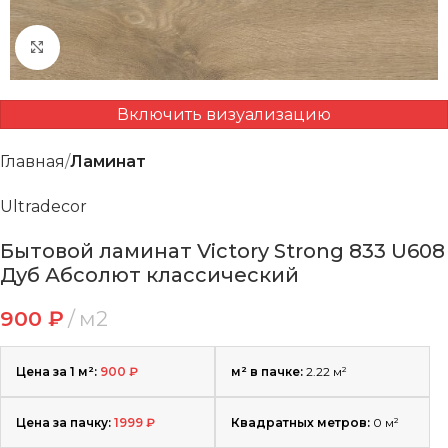
Нажмите, чтобы увеличить
Включить визуализацию
Главная
Ламинат
Ultradecor
Бытовой ламинат Victory Strong 833 U608
Дуб Абсолют классический
900
₽
м2
Цена за 1 м²:
900
₽
м² в пачке:
2.22 м²
Цена за пачку:
1999
₽
Квадратных метров:
0
м²