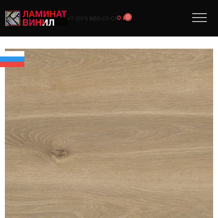
0
0
₽
+7 (991) 885‑01‑01