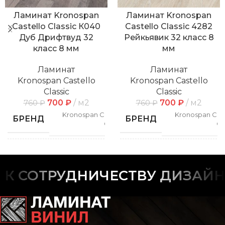
Ламинат Kronospan
Ламинат Kronospan
Castello Classic К040
Castello Classic 4282
Дуб Дрифтвуд 32
Рейкьявик 32 класс 8
класс 8 мм
мм
Ламинат
Ламинат
Kronospan Castello
Kronospan Castello
Classic
Classic
700
₽
м2
700
₽
м2
760
₽
760
₽
Kronospan Castello
Kronospan Cast
БРЕНД
БРЕНД
Classic
Cl
СПОСОБ
СПОСОБ
Замковой
Замк
УКЛАДКИ
УКЛАДКИ
 СОТРУДНИЧЕСТВУ ДИЗАЙНЕ
РИСУНОК
РИСУНОК
Дерево
Дер