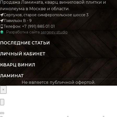
Продажа Ламината, кварц виниловой плитки и
Castello
Cas
КОЛЛЕКЦИЯ
КОЛЛЕКЦИЯ
Classic
Cl
линолеума в Москве и области.
Серпухов, старое симферопольское шоссе 3
Павильон В - 9
КОЛИЧЕСТВО КВ. М
КОЛИЧЕСТВО КВ. М
Телефон: +7 (991) 885 01 01
2.22
В УПАКОВКЕ
В УПАКОВКЕ
Разработка сайта
sergeev.studio
ПОСЛЕДНИЕ СТАТЬИ
КЛАСС
КЛАСС
32 класс
32 к
ЛИЧНЫЙ КАБИНЕТ
ТОЛЩИНА
ТОЛЩИНА
8 мм
КВАРЦ ВИНИЛ
ЛАМИНАТ
ЦВЕТ
ЦВЕТ
Бежевый
Беже
Не является публичной офертой.
×
ФАСКА
ФАСКА
Без фаски
Без ф
ОСНОВНОЙ
ОСНОВНОЙ