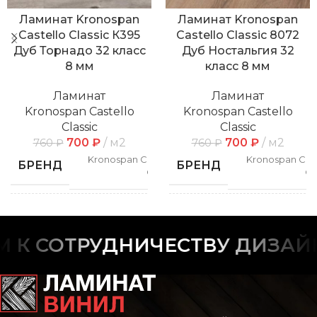
Ламинат Kronospan
Ламинат Kronospan
Castello Classic К395
Castello Classic 8072
Дуб Торнадо 32 класс
Дуб Ностальгия 32
8 мм
класс 8 мм
Ламинат
Ламинат
Kronospan Castello
Kronospan Castello
Classic
Classic
700
₽
м2
700
₽
м2
760
₽
760
₽
Kronospan Castello
Kronospan Cast
БРЕНД
БРЕНД
Classic
Cl
СПОСОБ
СПОСОБ
Замковой
Замк
УКЛАДКИ
УКЛАДКИ
К СОТРУДНИЧЕСТВУ ДИЗАЙН
РИСУНОК
РИСУНОК
Дерево
Дер