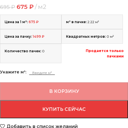
675
₽
м2
695
₽
Цена за 1 м²:
675
₽
м² в пачке:
2.22 м²
Цена за пачку:
1499
₽
Квадратных метров:
0
м²
Продается только
Количество пачек:
0
пачками
Укажите м²:
В КОРЗИНУ
КУПИТЬ СЕЙЧАС
Добавить в список желаний