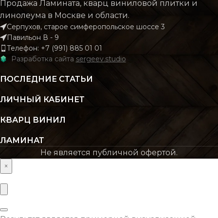
Продажа Ламината, кварц виниловой плитки и
Castello
Cas
КОЛЛЕКЦИЯ
КОЛЛЕКЦИЯ
Classic
Cl
линолеума в Москве и области.
Серпухов, старое симферопольское шоссе 3
Павильон В - 9
КОЛИЧЕСТВО КВ. М
КОЛИЧЕСТВО КВ. М
Телефон: +7 (991) 885 01 01
2.22
В УПАКОВКЕ
В УПАКОВКЕ
Разработка сайта
sergeev.studio
ПОСЛЕДНИЕ СТАТЬИ
КЛАСС
КЛАСС
32 класс
32 к
ЛИЧНЫЙ КАБИНЕТ
ТОЛЩИНА
ТОЛЩИНА
8 мм
КВАРЦ ВИНИЛ
ЛАМИНАТ
ЦВЕТ
ЦВЕТ
Бежевый
Беже
Не является публичной офертой.
×
ФАСКА
ФАСКА
Без фаски
Без ф
ОСНОВНОЙ
ОСНОВНОЙ
ХДФ