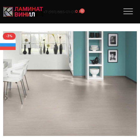
0
0
₽
+7 (991) 885‑01‑01
-3%