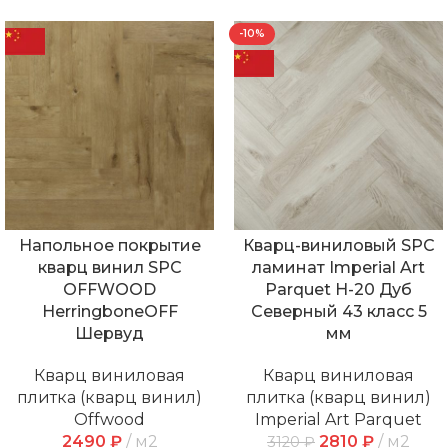
-10%
Напольное покрытие
Кварц-виниловый SPC
кварц винил SPC
ламинат Imperial Art
OFFWOOD
Parquet Н-20 Дуб
HerringboneOFF
Северный 43 класс 5
Шервуд
мм
Кварц виниловая
Кварц виниловая
плитка (кварц винил)
плитка (кварц винил)
Offwood
Imperial Art Parquet
2490
₽
м2
2810
₽
м2
3120
₽