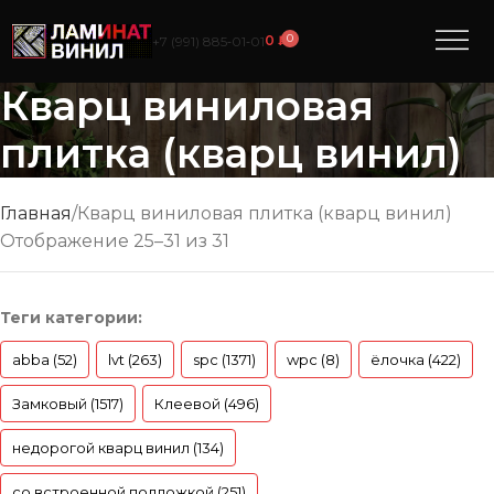
0
0
₽
+7 (991) 885‑01‑01
Кварц виниловая
плитка (кварц винил)
Главная
Кварц виниловая плитка (кварц винил)
Отображение 25–31 из 31
Теги категории:
abba (52)
lvt (263)
spc (1371)
wpc (8)
ёлочка (422)
Замковый (1517)
Клеевой (496)
недорогой кварц винил (134)
со встроенной подложкой (251)