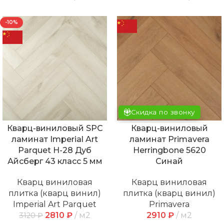
-10%
Скидка по звонку
Кварц-виниловый SPC
Кварц-виниловый
ламинат Imperial Art
ламинат Primavera
Parquet Н-28 Дуб
Herringbone 5620
Айсберг 43 класс 5 мм
Синай
Кварц виниловая
Кварц виниловая
плитка (кварц винил)
плитка (кварц винил)
Imperial Art Parquet
Primavera
2810
₽
м2
2910
₽
м2
3120
₽