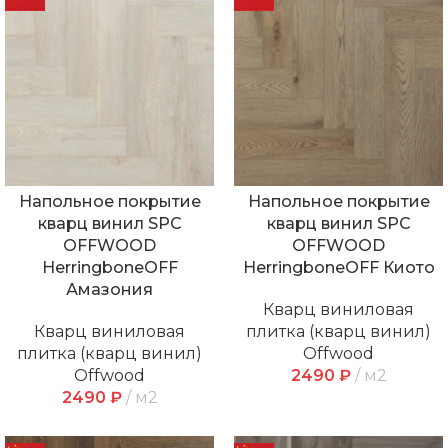
Напольное покрытие
Напольное покрытие
кварц винил SPC
кварц винил SPC
OFFWOOD
OFFWOOD
HerringboneOFF
HerringboneOFF Киото
Амазония
Кварц виниловая
Кварц виниловая
плитка (кварц винил)
плитка (кварц винил)
Offwood
Offwood
2490
₽
м2
2490
₽
м2