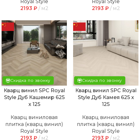
Royal Style
Royal Style
2193
₽
м2
2193
₽
м2
Скидка по звонку
Скидка по звонку
Кварц винил SPC Royal
Кварц винил SPC Royal
Style Дуб Кашемир 625
Style Дуб Камея 625 x
x 125
125
Кварц виниловая
Кварц виниловая
плитка (кварц винил)
плитка (кварц винил)
Royal Style
Royal Style
2193
₽
м2
2193
₽
м2