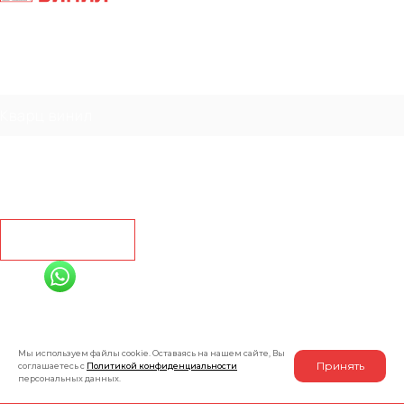
Главная
Ламинат
Кварц винил
Линолеум
Контакты
Рассчитать
+7 (991) 885-01-01
Мы онлайн
Мы используем файлы cookie. Оставаясь на нашем сайте, Вы
Принять
соглашаетесь с
Политикой конфиденциальности
персональных данных.