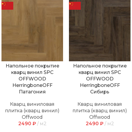
Напольное покрытие
Напольное покрытие
кварц винил SPC
кварц винил SPC
OFFWOOD
OFFWOOD
HerringboneOFF
HerringboneOFF
Патагония
Сибирь
Кварц виниловая
Кварц виниловая
плитка (кварц винил)
плитка (кварц винил)
Offwood
Offwood
2490
₽
м2
2490
₽
м2