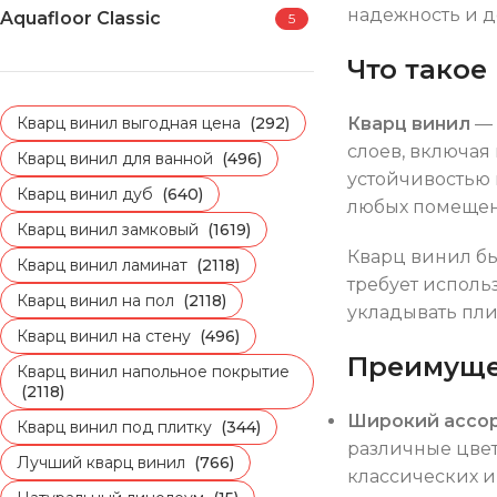
надежность и д
Aquafloor Classic
5
Что такое
Кварц винил выгодная цена
(292)
Кварц винил
— 
слоев, включая
Кварц винил для ванной
(496)
устойчивостью
Кварц винил дуб
(640)
любых помещен
Кварц винил замковый
(1619)
Кварц винил бы
Кварц винил ламинат
(2118)
требует исполь
Кварц винил на пол
(2118)
укладывать пли
Кварц винил на стену
(496)
Преимущес
Кварц винил напольное покрытие
(2118)
Широкий ассо
Кварц винил под плитку
(344)
различные цвет
Лучший кварц винил
(766)
классических и