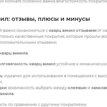
ной комнате особенно важна влагостойкость покрыти
ил: отзывы, плюсы и минусы
й важно ознакомиться с
кварц винил отзывами
от н
только качественные покрытия, которые прошли вс
положительными отзывами.
кварц винила
:
олговечность
:
кварц винил
устойчив к механическ
ть
: идеален для использования в помещениях с высо
и.
дки
: возможность выбрать между
клеевым
и
замков
винила
:
сть по сравнению с другими покрытиями.