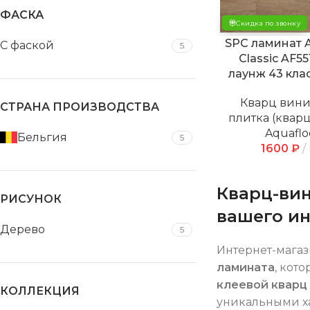
ФАСКА
Скидка по звонку
SPC ламинат A
С фаской
5
Classic AF5
лаунж 43 клас
Кварц вин
СТРАНА ПРОИЗВОДСТВА
плитка (квар
Aquaflo
Бельгия
5
1600
₽
Кварц-вин
РИСУНОК
вашего и
Дерево
5
Интернет-мага
ламината
, кот
клеевой кварц
КОЛЛЕКЦИЯ
уникальными х