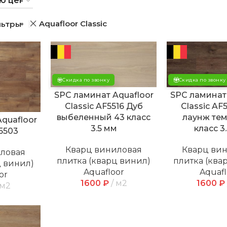
Aquafloor Classic
льтры
Скидка по звонку
Скидка по звонку
SPC ламинат Aquafloor
SPC ламинат
Classic AF5516 Дуб
Classic AF
выбеленный 43 класс
лаунж те
quafloor
3.5 мм
класс 3
F5503
Кварц виниловая
Кварц ви
иловая
плитка (кварц винил)
плитка (ква
ц винил)
Aquafloor
Aquafl
or
1600
₽
м2
1600
₽
м2