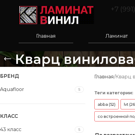
+7 (991
Главная
Ламинат
Кварц виниловая
БРЕНД
Главная
Кварц 
Aquafloor
5
Теги категории:
abba (52)
lvt (2
КЛАСС
со встроенной по
43 класс
5