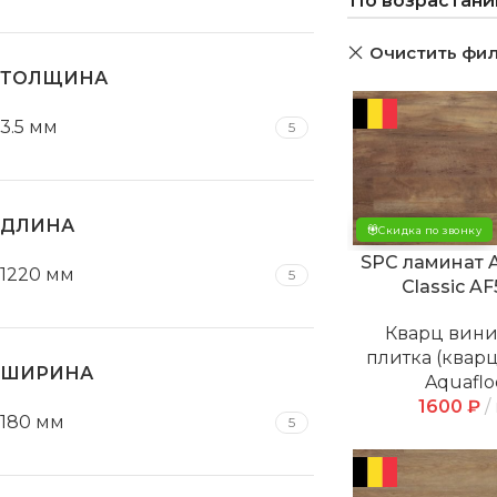
Очистить фи
ТОЛЩИНА
3.5 мм
5
ДЛИНА
Скидка по звонку
SPC ламинат A
1220 мм
5
Classic A
Кварц вин
плитка (квар
ШИРИНА
Aquaflo
1600
₽
180 мм
5