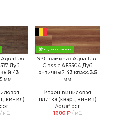
Скидка по звонку
 Aquafloor
SPC ламинат Aquafloor
5517 Дуб
Classic AF5504 Дуб
мный 43
античный 43 класс 3.5
.5 мм
мм
ниловая
Кварц виниловая
рц винил)
плитка (кварц винил)
oor
Aquafloor
м2
1600
₽
м2