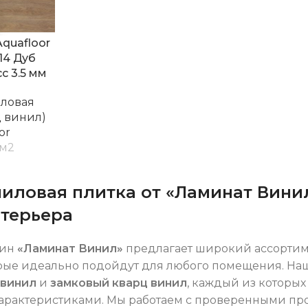
quafloor
514 Дуб
с 3.5 мм
иловая
ц винил)
or
м2
иловая плитка от «Ламинат Вини
нтерьера
зин
«Ламинат Винил»
предлагает широкий ассорти
орые идеально подойдут для любого помещения. На
 винил
и
замковый кварц винил
, каждый из которы
арактеристиками. Мы работаем с проверенными про