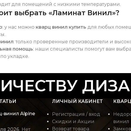
одит для помещений с низкими температурами.
оит выбрать «Ламинат Винил»?
р
: у нас можно
кварц винил купить
для любых помещ
ы.
винил
: только проверенные производители и высок
ьная помощь
: наши специалисты помогут вам выбр
по укладке.
ЧЕСТВУ ДИЗАЙ
ТАТЬИ
ЛИЧНЫЙ КАБИНЕТ
КВАРЦ
ц-винил Alpine
Регистрация / вход
Недоро
Скидки и Акции
винил
Возврат товара
Замков
юля 2026
Нет