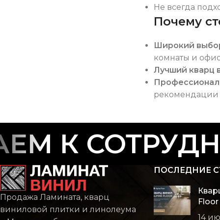
Не всегда подх
Почему ст
Широкий выбо
комнаты и офис
Лучший кварц 
Профессионал
рекомендации 
М К СОТРУДНИ
ПОСЛЕДНИЕ С
Квар
Продажа Ламината, кварц
Floor
виниловой плитки и линолеума
14 и