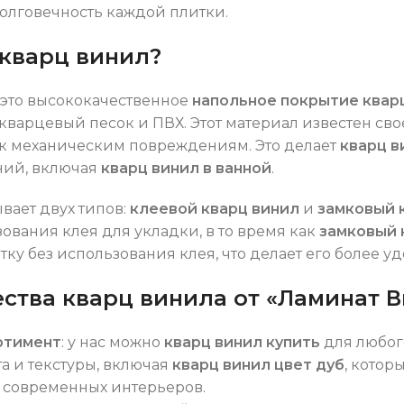
олговечность каждой плитки.
 кварц винил?
это высококачественное
напольное покрытие квар
 кварцевый песок и ПВХ. Этот материал известен св
 к механическим повреждениям. Это делает
кварц в
ий, включая
кварц винил в ванной
.
вает двух типов:
клеевой кварц винил
и
замковый 
зования клея для укладки, в то время как
замковый 
тку без использования клея, что делает его более 
тва кварц винила от «Ламинат 
ртимент
: у нас можно
кварц винил купить
для любог
а и текстуры, включая
кварц винил цвет дуб
, котор
 современных интерьеров.