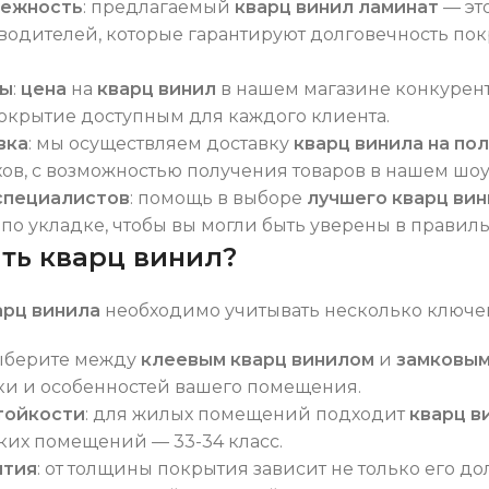
дежность
: предлагаемый
кварц винил ламинат
— эт
одителей, которые гарантируют долговечность пок
ны
:
цена
на
кварц винил
в нашем магазине конкурент
окрытие доступным для каждого клиента.
вка
: мы осуществляем доставку
кварц винила на пол
ов, с возможностью получения товаров в нашем шоу
специалистов
: помощь в выборе
лучшего кварц ви
о укладке, чтобы вы могли быть уверены в правиль
ть кварц винил?
арц винила
необходимо учитывать несколько ключев
выберите между
клеевым кварц винилом
и
замковым
ки и особенностей вашего помещения.
тойкости
: для жилых помещений подходит
кварц в
их помещений — 33-34 класс.
ытия
: от толщины покрытия зависит не только его до