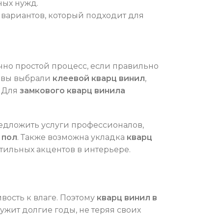
ных нужд.
вариантов, который подходит для
чно простой процесс, если правильно
и вы выбрали
клеевой кварц винил
,
. Для
замкового кварц винила
едложить услуги профессионалов,
 пол
. Также возможна укладка
кварц
тильных акцентов в интерьере.
вость к влаге. Поэтому
кварц винил в
ужит долгие годы, не теряя своих