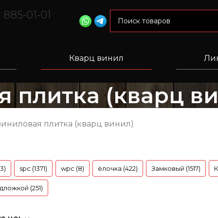
) 885‑01‑01
Кварц винил
Ли
 плитка (кварц в
виниловая плитка (кварц винил)
63)
spc (1371)
wpc (8)
ёлочка (422)
Замковый (1517)
К
дложкой (251)