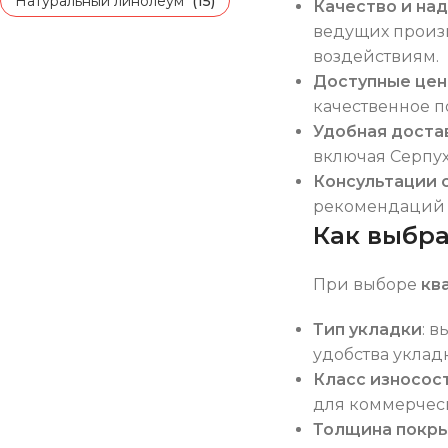
Натуральный линолеум
(15)
Качество и на
ведущих произв
воздействиям.
Доступные це
качественное п
Удобная доста
включая Серпух
Консультации 
рекомендаций п
Как выбра
При выборе
кв
Тип укладки
: 
удобства уклад
Класс износос
для коммерческ
Толщина покр