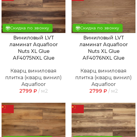
Скидка по звонку
Скидка по звонку
Виниловый LVT
Виниловый LVT
ламинат Aquafloor
ламинат Aquafloor
Nuts XL Glue
Nuts XL Glue
AF4075NXL Glue
AF4076NXL Glue
Кварц виниловая
Кварц виниловая
плитка (кварц винил)
плитка (кварц винил)
Aquafloor
Aquafloor
2799
₽
м2
2799
₽
м2