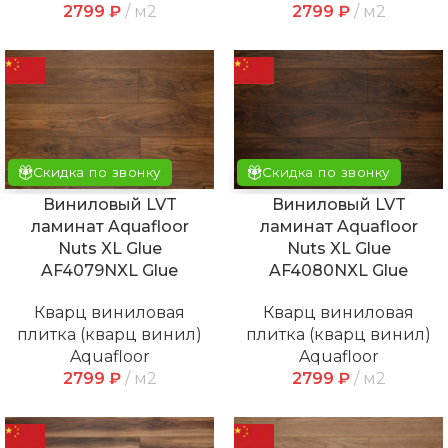
2799
₽
м2
2799
₽
м2
Скидка по звонку
Скидка по звонку
Виниловый LVT
Виниловый LVT
ламинат Aquafloor
ламинат Aquafloor
Nuts XL Glue
Nuts XL Glue
AF4079NXL Glue
AF4080NXL Glue
Кварц виниловая
Кварц виниловая
плитка (кварц винил)
плитка (кварц винил)
Aquafloor
Aquafloor
2799
₽
м2
2799
₽
м2