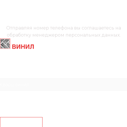
+7 (991) 885‑01‑01‬
Мы онлайн
Отправляя номер телефона вы соглашаетесь на
обработку менеджером
персональных данных.
Главная
Ламинат
Кварц винил
Линолеум
Контакты
Рассчитать