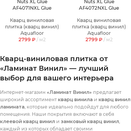
Nuts XL Glue
Nuts XL Glue
AF4071NXL Glue
AF4072NXL Glue
Кварц виниловая
Кварц виниловая
плитка (кварц винил)
плитка (кварц винил)
Aquafloor
Aquafloor
2799
₽
м2
2799
₽
м2
Кварц-виниловая плитка от
«Ламинат Винил» — лучший
выбор для вашего интерьера
Интернет-магазин
«Ламинат Винил»
предлагает
широкий ассортимент
кварц винила
и
кварц винил
ламината
, которые идеально подойдут для любого
помещения. Наши покрытия включают в себя
клеевой кварц винил
и
замковый кварц винил
,
каждый из которых обладает своими