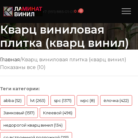
0
0
₽
+7 (991) 885‑01‑01
Кварц виниловая
плитка (кварц винил)
Главная
Кварц виниловая плитка (кварц винил)
Показаны все (10)
Теги категории:
abba (52)
lvt (263)
spc (1371)
wpc (8)
ёлочка (422)
Замковый (1517)
Клеевой (496)
недорогой кварц винил (134)
со встроенной подложкой (251)