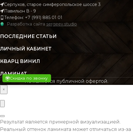
Серпухов, старое симферопольское шоссе 3
КОЛИЧЕСТВО КВ.
2.196
Павильон В - 9
М В УПАКОВКЕ
КОЛИЧЕСТВО КВ.
2.
Телефон: +7 (991) 885 01 01
М В УПАКОВКЕ
Разработка сайта
sergeev.studio
КЛАСС
43 класс
ПОСЛЕДНИЕ СТАТЬИ
КЛАСС
43 кл
ЛИЧНЫЙ КАБИНЕТ
ТОЛЩИНА
4 мм
ТОЛЩИНА
4
КВАРЦ ВИНИЛ
ЦВЕТ
Серый
ЛАМИНАТ
ЦВЕТ
Бежев
Скидка по звонку
Не является публичной офертой.
×
ОСНОВНОЙ
SPC
МАТЕРИАЛ
ОСНОВНОЙ
S
МАТЕРИАЛ
ВЛАГОСТОЙКОСТЬ
Да
Результат является примерной визуализацией.
ВЛАГОСТОЙКОСТЬ
Реальный оттенок ламината может отличаться из-за