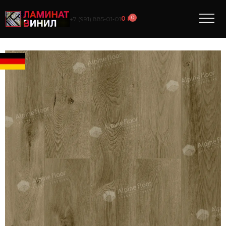
0
0
₽
+7 (991) 885‑01‑01