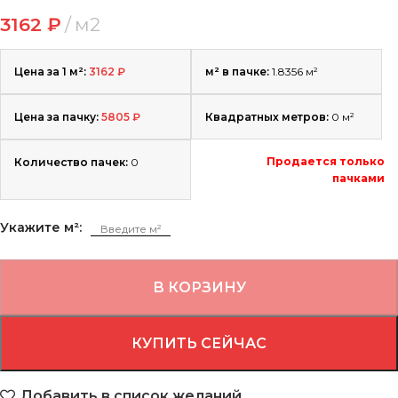
3162
₽
м2
Цена за 1 м²:
3162
₽
м² в пачке:
1.8356 м²
Цена за пачку:
5805
₽
Квадратных метров:
0
м²
Продается только
Количество пачек:
0
пачками
Укажите м²:
В КОРЗИНУ
КУПИТЬ СЕЙЧАС
Добавить в список желаний