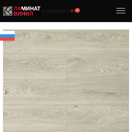
0
0
₽
+7 (991) 885‑01‑01