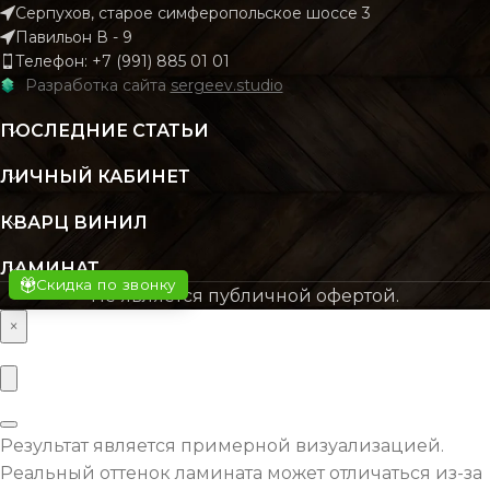
Серпухов, старое симферопольское шоссе 3
КОЛИЧЕСТВО КВ.
2.196
Павильон В - 9
М В УПАКОВКЕ
КОЛИЧЕСТВО КВ.
2.
Телефон: +7 (991) 885 01 01
М В УПАКОВКЕ
Разработка сайта
sergeev.studio
КЛАСС
43 класс
ПОСЛЕДНИЕ СТАТЬИ
КЛАСС
43 кл
ЛИЧНЫЙ КАБИНЕТ
ТОЛЩИНА
4 мм
ТОЛЩИНА
4
КВАРЦ ВИНИЛ
ЦВЕТ
Серый
ЛАМИНАТ
ЦВЕТ
Бежев
Скидка по звонку
Не является публичной офертой.
×
ОСНОВНОЙ
SPC
МАТЕРИАЛ
ОСНОВНОЙ
S
МАТЕРИАЛ
ВЛАГОСТОЙКОСТЬ
Да
Результат является примерной визуализацией.
ВЛАГОСТОЙКОСТЬ
Реальный оттенок ламината может отличаться из-за