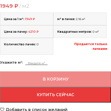
1949
₽
м2
Цена за 1 м²:
1949
₽
м² в пачке:
2.16 м²
Цена за пачку:
4210
₽
Квадратных метров:
0
м²
Продается только
Количество пачек:
0
пачками
Укажите м²:
В КОРЗИНУ
КУПИТЬ СЕЙЧАС
Добавить в список желаний