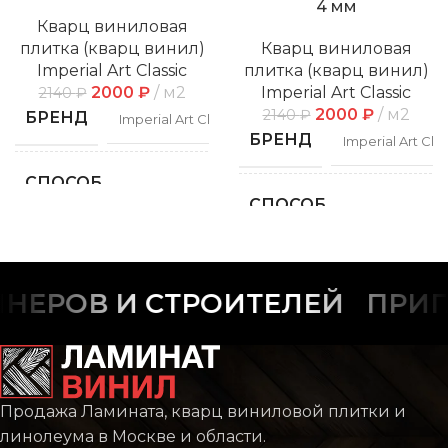
4 мм
Кварц виниловая
плитка (кварц винил)
Кварц виниловая
Imperial Art Classic
плитка (кварц винил)
2000
₽
м2
Imperial Art Classic
2140
₽
2000
₽
м2
2140
₽
БРЕНД
Imperial Art Classic
БРЕНД
Imperial Art Clas
СПОСОБ
Замковой
УКЛАДКИ
СПОСОБ
Замко
УКЛАДКИ
ФАСКА
С фаской
ФАСКА
С фас
ЕРОВ И СТРОИТЕЛЕЙ
ПРИГЛ
РИСУНОК
Дерево
РИСУНОК
Дере
КОЛЛЕКЦИЯ
CLASSIC
Продажа Ламината, кварц виниловой плитки и
КОЛЛЕКЦИЯ
CLAS
линолеума в Москве и области.