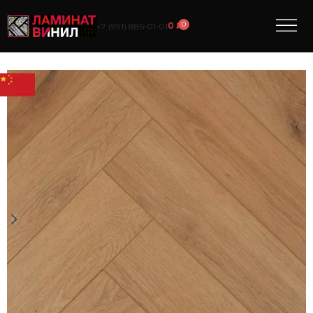
0
0
₽
+7 (991) 885‑01‑01