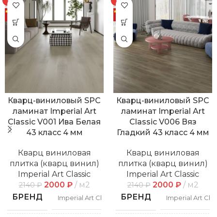
-7%
-7%
Кварц-виниловый SPC
Кварц-виниловый SPC
ламинат Imperial Art
ламинат Imperial Art
Classic V001 Ива Белая
Classic V006 Вяз
43 класс 4 мм
Гладкий 43 класс 4 мм
Кварц виниловая
Кварц виниловая
плитка (кварц винил)
плитка (кварц винил)
Imperial Art Classic
Imperial Art Classic
2000
₽
м2
2000
₽
м2
2140
₽
2140
₽
БРЕНД
БРЕНД
Imperial Art Classic
Imperial Art Clas