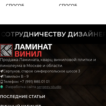
СПОСОБ
СПОСОБ
Замковой
Замко
УКЛАДКИ
УКЛАДКИ
ФАСКА
ФАСКА
С фаской
С фас
ОТРУДНИЧЕСТВУ ДИЗАЙНЕРО
РИСУНОК
РИСУНОК
Дерево
Дере
КОЛЛЕКЦИЯ
КОЛЛЕКЦИЯ
CLASSIC
CLAS
Продажа Ламината, кварц виниловой плитки и
линолеума в Москве и области.
Серпухов, старое симферопольское шоссе 3
КОЛИЧЕСТВО КВ.
КОЛИЧЕСТВО КВ.
2.196
2.
Павильон В - 9
М В УПАКОВКЕ
М В УПАКОВКЕ
Телефон: +7 (991) 885 01 01
Разработка сайта
sergeev.studio
КЛАСС
КЛАСС
43 класс
43 кл
ПОСЛЕДНИЕ СТАТЬИ