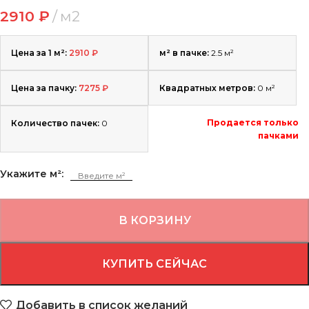
2910
₽
м2
Цена за 1 м²:
2910
₽
м² в пачке:
2.5 м²
Цена за пачку:
7275
₽
Квадратных метров:
0
м²
Продается только
Количество пачек:
0
пачками
Укажите м²:
В КОРЗИНУ
КУПИТЬ СЕЙЧАС
Добавить в список желаний