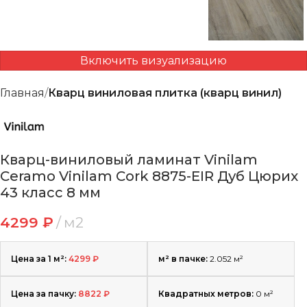
Включить визуализацию
Главная
Кварц виниловая плитка (кварц винил)
Кварц-виниловый ламинат Vinilam
Ceramo Vinilam Cork 8875-EIR Дуб Цюрих
43 класс 8 мм
4299
₽
м2
Цена за 1 м²:
4299
₽
м² в пачке:
2.052 м²
Цена за пачку:
8822
₽
Квадратных метров:
0
м²