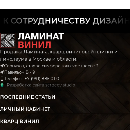
ФАСКА
С фаской
ФАСКА
С фас
 СОТРУДНИЧЕСТВУ ДИЗАЙНЕ
РИСУНОК
Дерево
РИСУНОК
Дере
КОЛЛЕКЦИЯ
CLASSIC
Продажа Ламината, кварц виниловой плитки и
КОЛЛЕКЦИЯ
CLAS
линолеума в Москве и области.
Серпухов, старое симферопольское шоссе 3
КОЛИЧЕСТВО КВ.
2.196
Павильон В - 9
М В УПАКОВКЕ
КОЛИЧЕСТВО КВ.
2.
Телефон: +7 (991) 885 01 01
М В УПАКОВКЕ
Разработка сайта
sergeev.studio
КЛАСС
43 класс
ПОСЛЕДНИЕ СТАТЬИ
КЛАСС
43 кл
ЛИЧНЫЙ КАБИНЕТ
ТОЛЩИНА
4 мм
ТОЛЩИНА
4
КВАРЦ ВИНИЛ