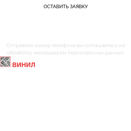
ОСТАВИТЬ ЗАЯВКУ
+7 (991) 885‑01‑01‬
Мы онлайн
Отправляя номер телефона вы соглашаетесь на
обработку менеджером
персональных данных.
Главная
Ламинат
Кварц винил
Линолеум
Контакты