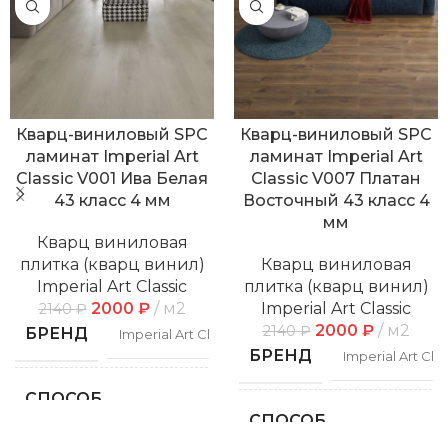
Кварц-виниловый SPC
Кварц-виниловый SPC
ламинат Imperial Art
ламинат Imperial Art
Classic V001 Ива Белая
Classic V007 Платан
43 класс 4 мм
Восточный 43 класс 4
мм
Кварц виниловая
плитка (кварц винил)
Кварц виниловая
Imperial Art Classic
плитка (кварц винил)
2000
₽
м2
Imperial Art Classic
2140
₽
2000
₽
м2
2140
₽
БРЕНД
Imperial Art Classic
БРЕНД
Imperial Art Clas
СПОСОБ
Замковой
УКЛАДКИ
СПОСОБ
Замко
УКЛАДКИ