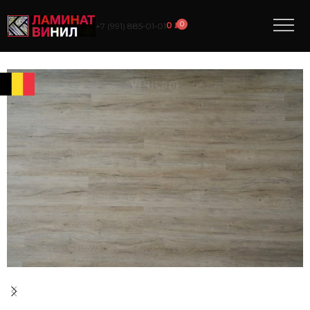
0
0
₽
+7 (991) 885‑01‑01