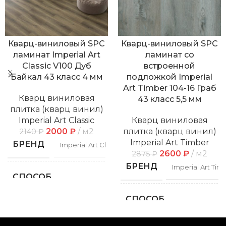
Кварц-виниловый SPC
Кварц-виниловый SPC
ламинат Imperial Art
ламинат со
Classic V100 Дуб
встроенной
Байкал 43 класс 4 мм
подложкой Imperial
Art Timber 104-16 Граб
Кварц виниловая
43 класс 5,5 мм
плитка (кварц винил)
Imperial Art Classic
Кварц виниловая
2000
₽
м2
плитка (кварц винил)
2140
₽
Imperial Art Timber
БРЕНД
Imperial Art Classic
2600
₽
м2
2875
₽
БРЕНД
Imperial Art Tim
СПОСОБ
Замковой
УКЛАДКИ
СПОСОБ
Замко
УКЛАДКИ
ФАСКА
С фаской