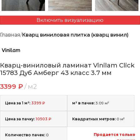
Включить визуализацию
Главная
Кварц виниловая плитка (кварц винил)
Кварц-виниловый ламинат Vinilam Click
15783 Дуб Амберг 43 класс 3.7 мм
3399
₽
м2
Цена за 1 м²:
3399
₽
м² в пачке:
3.09 м²
Цена за пачку:
10503
₽
Квадратных метров:
0
м²
Продается только
Количество пачек:
0