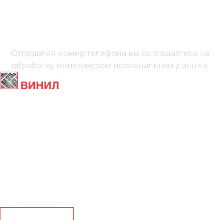
+7 (991) 885‑01‑01‬
Мы онлайн
Отправляя номер телефона вы соглашаетесь на
обработку менеджером
персональных данных.
Главная
Ламинат
Кварц винил
Линолеум
Контакты
Рассчитать