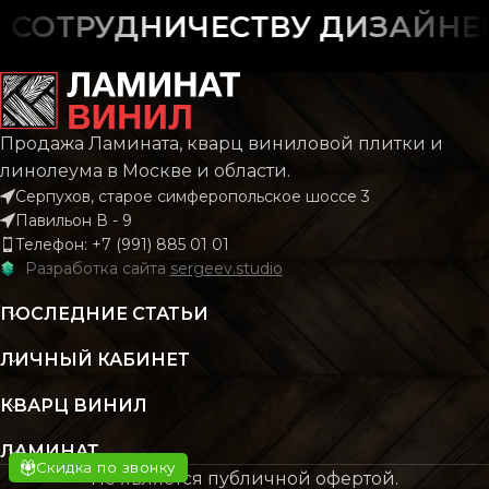
СОТРУДНИЧЕСТВУ ДИЗАЙНЕРО
ФАСКА
С фас
РИСУНОК
Дерево
РИСУНОК
Дере
КОЛЛЕКЦИЯ
CLASSIC
Продажа Ламината, кварц виниловой плитки и
линолеума в Москве и области.
КОЛЛЕКЦИЯ
Tim
Серпухов, старое симферопольское шоссе 3
КОЛИЧЕСТВО КВ.
2.196
Павильон В - 9
М В УПАКОВКЕ
Телефон: +7 (991) 885 01 01
КОЛИЧЕСТВО КВ.
Разработка сайта
sergeev.studio
М В УПАКОВКЕ
КЛАСС
43 класс
ПОСЛЕДНИЕ СТАТЬИ
КЛАСС
43 кл
ЛИЧНЫЙ КАБИНЕТ
ТОЛЩИНА
4 мм
КВАРЦ ВИНИЛ
ТОЛЩИНА
5.5
ЦВЕТ
Бежевый
ЛАМИНАТ
Скидка по звонку
Не является публичной офертой.
ТОЛЩИНА