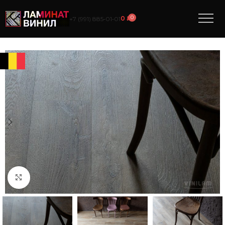
0
0
₽
+7 (991) 885‑01‑01
Нажмите, чтобы увеличить