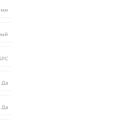
2 мм
вый
SPC
Да
Да