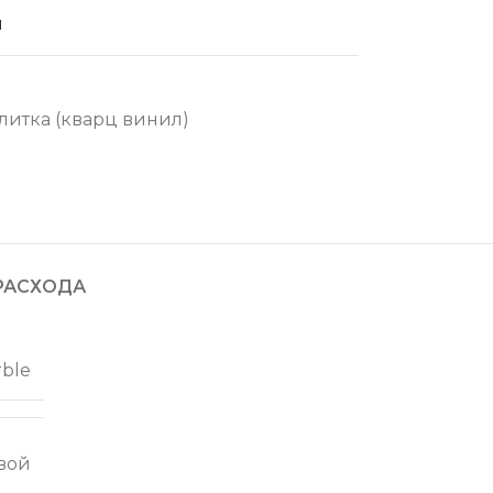
й
литка (кварц винил)
РАСХОДА
rble
вой