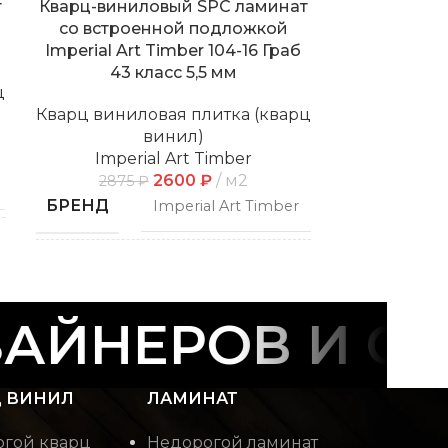
т
Кварц-виниловый SPC ламинат
Кварц-вини
со встроенной подложкой
со встро
Imperial Art Timber 104-16 Граб
Imperial Ar
43 класс 5,5 мм
Светлый 
ц
Кварц виниловая плитка (кварц
Кварц винил
винил)
Imperial Art Timber
Imper
2600
₽
м2
2875
₽
2875
БРЕНД
БРЕНД
Imperial Art Timber
СПОСОБ
СПОСОБ
Замковой
УКЛАДКИ
УКЛАДКИ
ЙНЕРОВ И СТ
ФАСКА
ФАСКА
С фаской
 ВИНИЛ
ЛАМИНАТ
РИСУНОК
РИСУНОК
Дерево
гой кварц
Недорогой ламинат