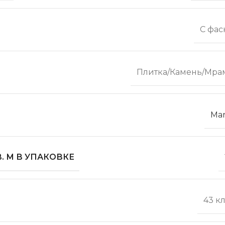
С фас
Плитка/Камень/Мра
Mar
. М В УПАКОВКЕ
43 к