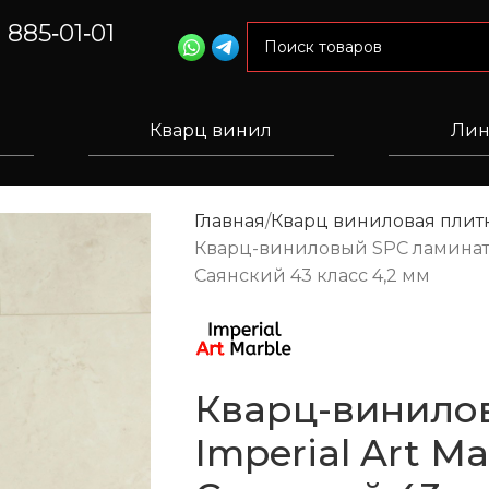
) 885‑01‑01
Кварц винил
Лин
Главная
Кварц виниловая плитк
Кварц-виниловый SPC ламинат I
Саянский 43 класс 4,2 мм
Кварц-винило
Imperial Art M