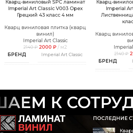
Кварц-виниловый SPC ламинат
Кварц-винило
Imperial Art Classic V003 Орех
Imperial Ar
Грецкий 43 класс 4 мм
Лиственниц
кла
Кварц виниловая плитка (кварц
винил)
Кварц винилов
Imperial Art Classic
в
2000
₽
м2
Imperial
2140
₽
2140
₽
БРЕНД
Imperial Art Classic
БРЕНД
СПОСОБ
Замковой
УКЛАДКИ
СПОСОБ
УКЛАДКИ
ЕМ К СОТРУДН
ФАСКА
С фаской
ФАСКА
ПОСЛЕДНИЕ С
РИСУНОК
Дерево
РИСУНОК
Квар