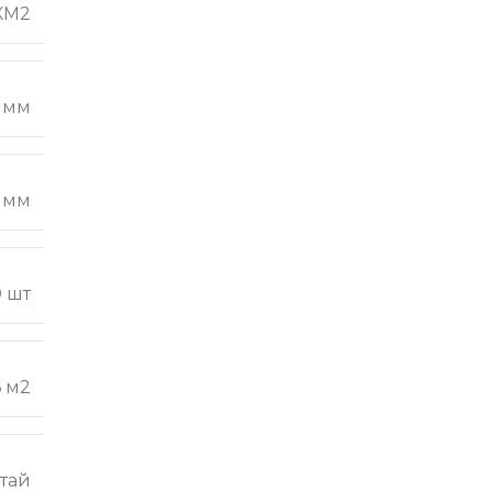
КМ2
 мм
 мм
0 шт
6 м2
тай