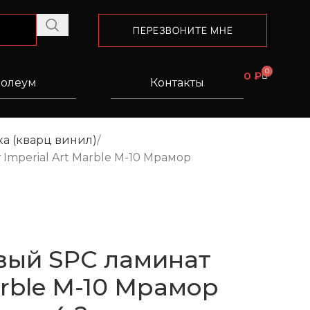
ПЕРЕЗВОНИТЕ МНЕ
0
0
₽
олеум
Контакты
а (кварц винил)
mperial Art Marble M-10 Мрамор
вый SPC ламинат
arble M-10 Мрамор