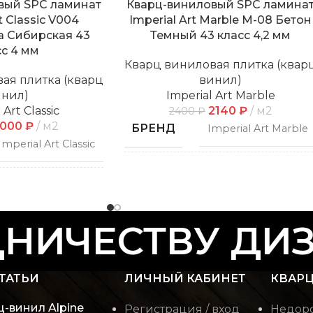
вый SPC ламинат
Кварц-виниловый SPC ламина
t Classic V004
Imperial Art Marble M-08 Бетон
а Сибирская 43
Темный 43 класс 4,2 мм
сс 4 мм
Кварц виниловая плитка (квар
ая плитка (кварц
винил)
инил)
Imperial Art Marble
 Art Classic
2140
₽
м2
2400
₽
2000
₽
м2
БРЕНД
Imperial Art Marble
Imperial Art Classic
СПОСОБ
Замковой
УКЛАДКИ
Замковой
ИЧЕСТВУ ДИЗА
ФАСКА
С фаской
С фаской
ТАТЬИ
ЛИЧНЫЙ КАБИНЕТ
КВАРЦ
Плитка/Камень/
РИСУНОК
Мрамор
Дерево
ц-винил Alpine
Регистрация / вход
Недоро