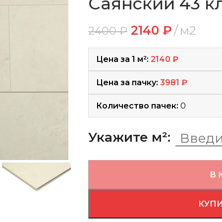
Саянский 43 кл
2140
₽
м2
2400
₽
Цена за 1 м²:
2140
₽
Цена за пачку:
3981
₽
Количество пачек:
0
Укажите м²:
В 
КУПИ