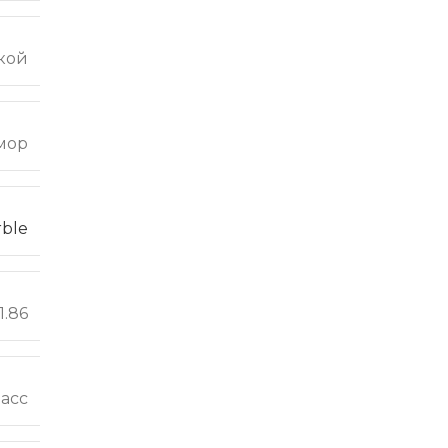
кой
мор
ble
1.86
ласс