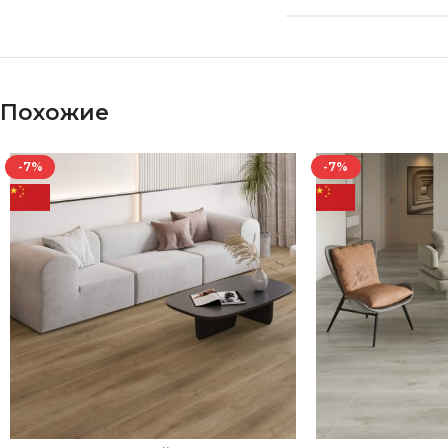
Похожие
-7%
-7%