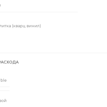
й
литка (кварц винил)
РАСХОДА
rble
вой