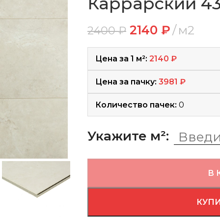
Каррарский 43
2140
₽
м2
2400
₽
Цена за 1 м²:
2140
₽
Цена за пачку:
3981
₽
Количество пачек:
0
Укажите м²:
В 
КУПИ