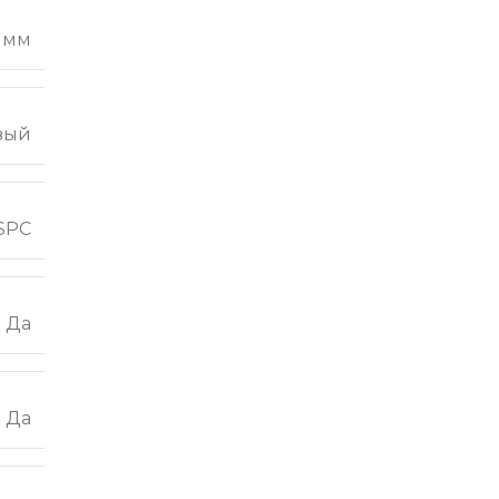
2 мм
вый
SPC
Да
Да