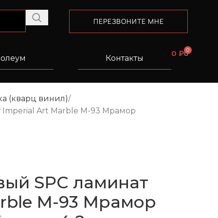
ПЕРЕЗВОНИТЕ МНЕ
0
0
₽
олеум
Контакты
а (кварц винил)
mperial Art Marble M-93 Мрамор
вый SPC ламинат
arble M-93 Мрамор