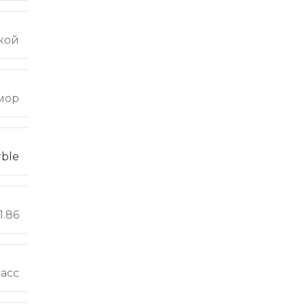
кой
мор
ble
1.86
ласс