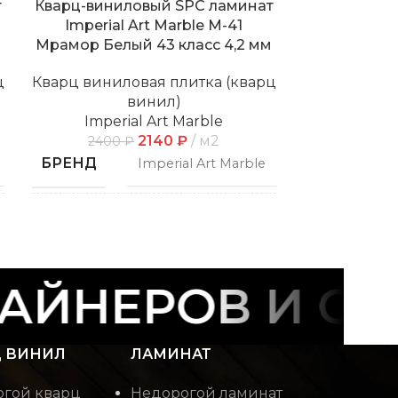
т
Кварц-виниловый SPC ламинат
Кварц-вини
Imperial Art Marble M-41
со встро
Мрамор Белый 43 класс 4,2 мм
Imperial Ar
43 
ц
Кварц виниловая плитка (кварц
винил)
Кварц винил
Imperial Art Marble
2140
₽
м2
Imper
2400
₽
2875
БРЕНД
Imperial Art Marble
БРЕНД
СПОСОБ
Замковой
УКЛАДКИ
СПОСОБ
УКЛАДКИ
ЙНЕРОВ И СТР
ФАСКА
С фаской
ФАСКА
 ВИНИЛ
ЛАМИНАТ
Плитка/Камень/
РИСУНОК
Мрамор
РИСУНОК
гой кварц
Недорогой ламинат