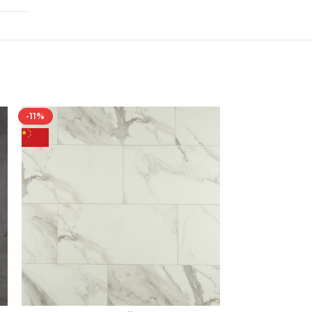
-11%
-10%