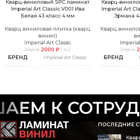
Кварц-виниловый SPC ламинат
Кварц-винило
Imperial Art Classic V001 Ива
Imperial Art C
Белая 43 класс 4 мм
Эрмана 4
Кварц виниловая плитка (кварц
Кварц винилов
винил)
в
Imperial Art Classic
Imperial
2000
₽
м2
2140
₽
2140
₽
БРЕНД
БРЕНД
Imperial Art Classic
СПОСОБ
СПОСОБ
Замковой
УКЛАДКИ
УКЛАДКИ
ЕМ К СОТРУДН
ФАСКА
ФАСКА
С фаской
ПОСЛЕДНИЕ С
РИСУНОК
РИСУНОК
Дерево
Квар