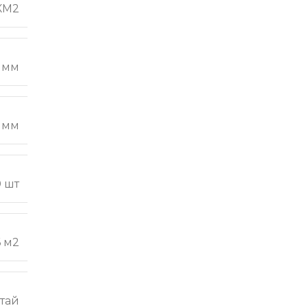
КМ2
 мм
 мм
0 шт
6 м2
тай