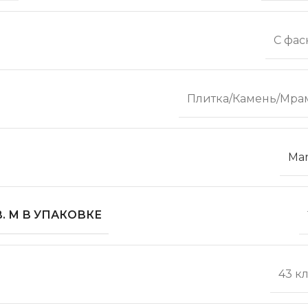
С фас
Плитка/Камень/Мра
Mar
. М В УПАКОВКЕ
43 к