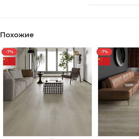
Похожие
-7%
-7%