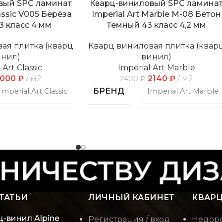
вый SPC ламинат
Кварц-виниловый SPC ламина
lassic V005 Берёза
Imperial Art Marble M-08 Бетон
3 класс 4 мм
Темный 43 класс 4,2 мм
ая плитка (кварц
Кварц виниловая плитка (квар
инил)
винил)
 Art Classic
Imperial Art Marble
2000
₽
м2
2140
₽
м2
2400
₽
БРЕНД
Imperial Art Classic
Imperial Art Marble
СПОСОБ
Замковой
Замковой
УКЛАДКИ
ИЧЕСТВУ ДИЗА
ФАСКА
С фаской
С фаской
ТАТЬИ
ЛИЧНЫЙ КАБИНЕТ
КВАРЦ
Плитка/Камень/
Дерево
РИСУНОК
Мрамор
ц-винил Alpine
Регистрация / вход
Недоро