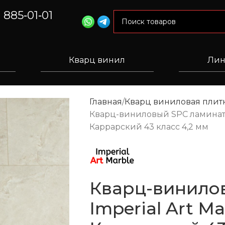
) 885‑01‑01
Кварц винил
Лин
Главная
Кварц виниловая плитк
Кварц-виниловый SPC ламинат I
Каррарский 43 класс 4,2 мм
Кварц-винило
Imperial Art M