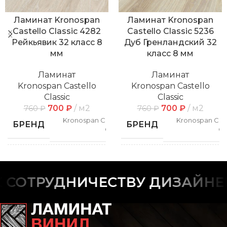
Ламинат Kronospan
Ламинат Kronospan
Castello Classic 4282
Castello Classic 5236
Рейкьявик 32 класс 8
Дуб Гренландский 32
мм
класс 8 мм
Ламинат
Ламинат
Kronospan Castello
Kronospan Castello
Classic
Classic
700
₽
м2
700
₽
м2
760
₽
760
₽
Kronospan Castello
Kronospan Cast
БРЕНД
БРЕНД
Classic
Cl
СПОСОБ
СПОСОБ
Замковой
Замк
УКЛАДКИ
УКЛАДКИ
СОТРУДНИЧЕСТВУ ДИЗАЙНЕР
РИСУНОК
РИСУНОК
Дерево
Дер