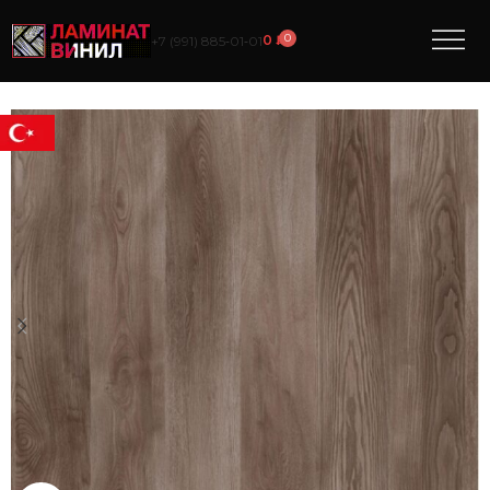
0
0
₽
+7 (991) 885‑01‑01