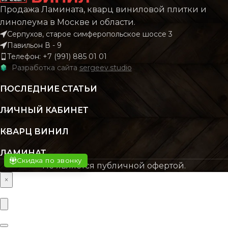
Продажа Ламината, кварц виниловой плитки и
Castello
Cas
КОЛЛЕКЦИЯ
КОЛЛЕКЦИЯ
Classic
Cl
линолеума в Москве и области.
Серпухов, старое симферопольское шоссе 3
Павильон В - 9
КОЛИЧЕСТВО КВ. М
КОЛИЧЕСТВО КВ. М
Телефон: +7 (991) 885 01 01
2.22
В УПАКОВКЕ
В УПАКОВКЕ
Разработка сайта
sergeev.studio
ПОСЛЕДНИЕ СТАТЬИ
КЛАСС
КЛАСС
32 класс
32 к
ЛИЧНЫЙ КАБИНЕТ
ТОЛЩИНА
ТОЛЩИНА
8 мм
КВАРЦ ВИНИЛ
ЛАМИНАТ
ЦВЕТ
ЦВЕТ
Скидка по звонку
Бежевый
Беже
Не является публичной офертой.
×
ФАСКА
ФАСКА
Без фаски
Без ф
ОСНОВНОЙ
ОСНОВНОЙ