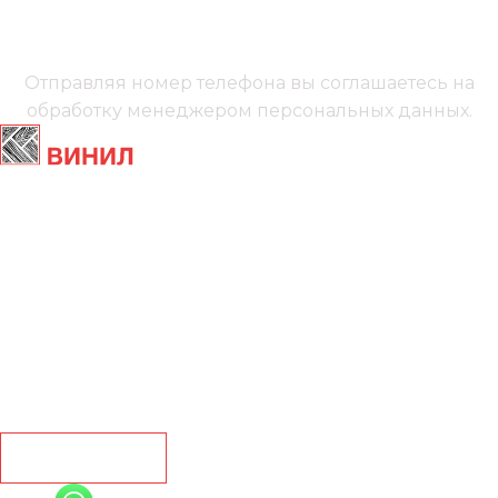
+7 (991) 885‑01‑01‬
Мы онлайн
Отправляя номер телефона вы соглашаетесь на
обработку менеджером
персональных данных.
Главная
Ламинат
Кварц винил
Линолеум
Контакты
Рассчитать