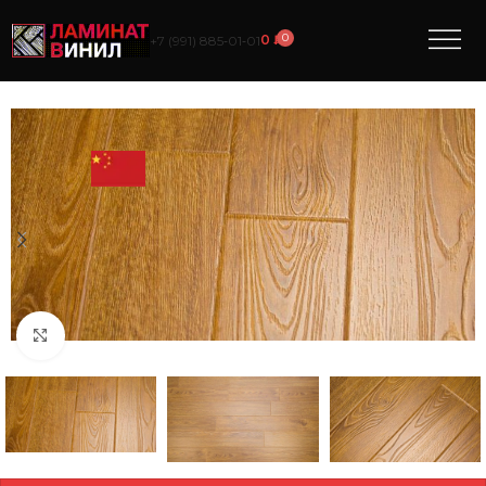
0
0
₽
+7 (991) 885‑01‑01
ПОЗВОНИ, ПОЛУЧИ
СКИДКУ
Нажмите, чтобы увеличить