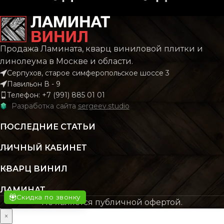
РИСУНОК
РИСУНОК
Дерево
Дер
Продажа Ламината, кварц виниловой плитки и
Castello
Cas
КОЛЛЕКЦИЯ
КОЛЛЕКЦИЯ
Classic
Cl
линолеума в Москве и области.
Серпухов, старое симферопольское шоссе 3
Павильон В - 9
КОЛИЧЕСТВО КВ. М
КОЛИЧЕСТВО КВ. М
Телефон: +7 (991) 885 01 01
2.22
В УПАКОВКЕ
В УПАКОВКЕ
Разработка сайта
sergeev.studio
ПОСЛЕДНИЕ СТАТЬИ
КЛАСС
КЛАСС
32 класс
32 к
ЛИЧНЫЙ КАБИНЕТ
ТОЛЩИНА
ТОЛЩИНА
8 мм
КВАРЦ ВИНИЛ
ЛАМИНАТ
ЦВЕТ
ЦВЕТ
Скидка по звонку
Бежевый
Беже
Не является публичной офертой.
×