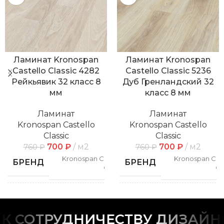
Ламинат Kronospan
Ламинат Kronospan
Castello Classic 4282
Castello Classic 5236
Рейкьявик 32 класс 8
Дуб Гренландский 32
мм
класс 8 мм
Ламинат
Ламинат
Kronospan Castello
Kronospan Castello
Classic
Classic
700
₽
м2
700
₽
м2
760
₽
760
₽
Kronospan Castello
Kronospan Cast
БРЕНД
БРЕНД
Classic
Cl
СПОСОБ
СПОСОБ
Замковой
Замк
УКЛАДКИ
УКЛАДКИ
 СОТРУДНИЧЕСТВУ ДИЗАЙНЕ