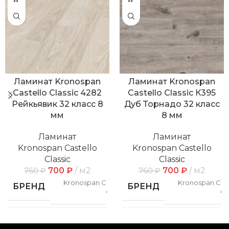
Ламинат Kronospan
Ламинат Kronospan
Castello Classic 4282
Castello Classic К395
Рейкьявик 32 класс 8
Дуб Торнадо 32 класс
мм
8 мм
Ламинат
Ламинат
Kronospan Castello
Kronospan Castello
Classic
Classic
700
₽
м2
700
₽
м2
760
₽
760
₽
Kronospan Castello
Kronospan Cast
БРЕНД
БРЕНД
Classic
Cl
СПОСОБ
СПОСОБ