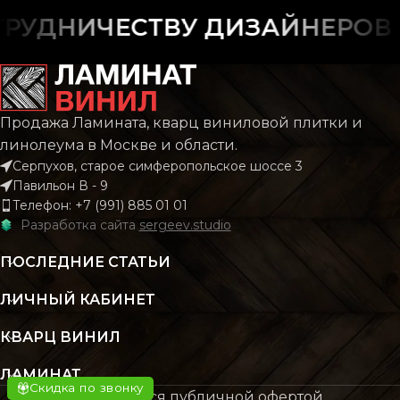
Замковой
Замк
УКЛАДКИ
УКЛАДКИ
УДНИЧЕСТВУ ДИЗАЙНЕРОВ И
РИСУНОК
РИСУНОК
Дерево
Дер
Продажа Ламината, кварц виниловой плитки и
Castello
Cas
КОЛЛЕКЦИЯ
КОЛЛЕКЦИЯ
Classic
Cl
линолеума в Москве и области.
Серпухов, старое симферопольское шоссе 3
Павильон В - 9
КОЛИЧЕСТВО КВ. М
КОЛИЧЕСТВО КВ. М
Телефон: +7 (991) 885 01 01
2.22
В УПАКОВКЕ
В УПАКОВКЕ
Разработка сайта
sergeev.studio
ПОСЛЕДНИЕ СТАТЬИ
КЛАСС
КЛАСС
32 класс
32 к
ЛИЧНЫЙ КАБИНЕТ
ТОЛЩИНА
ТОЛЩИНА
8 мм
КВАРЦ ВИНИЛ
ЛАМИНАТ
ЦВЕТ
ЦВЕТ
Скидка по звонку
Бежевый
Беже
Не является публичной офертой.