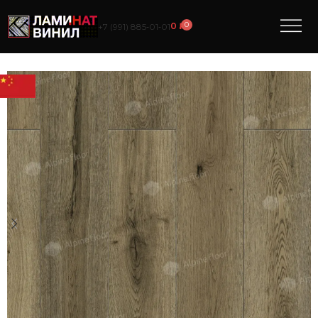
0
0
₽
+7 (991) 885‑01‑01