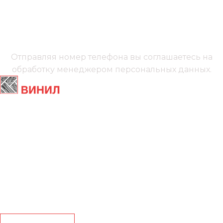
+7 (991) 885‑01‑01‬
Мы онлайн
Отправляя номер телефона вы соглашаетесь на
обработку менеджером
персональных данных.
Главная
Ламинат
Кварц винил
Линолеум
Контакты