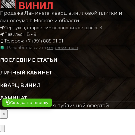
Продажа Ламината, кварц виниловой плитки и
Castello
Cas
КОЛЛЕКЦИЯ
КОЛЛЕКЦИЯ
Classic
Cl
линолеума в Москве и области.
Серпухов, старое симферопольское шоссе 3
Павильон В - 9
КОЛИЧЕСТВО КВ. М
КОЛИЧЕСТВО КВ. М
Телефон: +7 (991) 885 01 01
2.22
В УПАКОВКЕ
В УПАКОВКЕ
Разработка сайта
sergeev.studio
ПОСЛЕДНИЕ СТАТЬИ
КЛАСС
КЛАСС
32 класс
32 к
ЛИЧНЫЙ КАБИНЕТ
ТОЛЩИНА
ТОЛЩИНА
8 мм
КВАРЦ ВИНИЛ
ЛАМИНАТ
ЦВЕТ
ЦВЕТ
Скидка по звонку
Бежевый
Беже
Не является публичной офертой.
×
ФАСКА
ФАСКА
Без фаски
Без ф