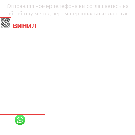
Отправляя номер телефона вы соглашаетесь на
обработку менеджером
персональных данных.
Главная
Ламинат
Кварц винил
Линолеум
Контакты
Рассчитать
+7 (991) 885-01-01
Мы онлайн