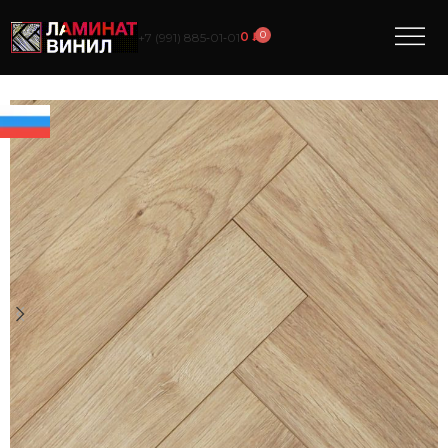
0
0
₽
+7 (991) 885‑01‑01