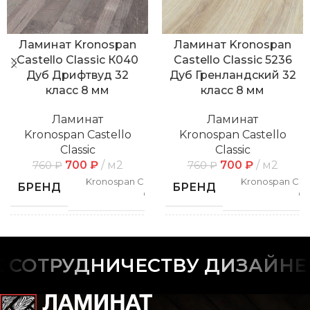
Ламинат Kronospan
Ламинат Kronospan
Castello Classic К040
Castello Classic 5236
Дуб Дрифтвуд 32
Дуб Гренландский 32
класс 8 мм
класс 8 мм
Ламинат
Ламинат
Kronospan Castello
Kronospan Castello
Classic
Classic
700
₽
м2
700
₽
м2
760
₽
760
₽
Kronospan Castello
Kronospan Cast
БРЕНД
БРЕНД
Classic
Cl
СПОСОБ
СПОСОБ
Замковой
Замк
УКЛАДКИ
УКЛАДКИ
СОТРУДНИЧЕСТВУ ДИЗАЙНЕРО
РИСУНОК
РИСУНОК
Дерево
Дер