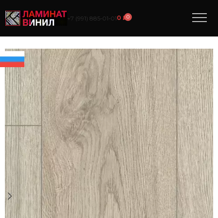
0
0
₽
+7 (991) 885‑01‑01