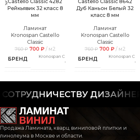
Castello Classic 4282
Castello Classic 8642
Рейкьявик 32 класс 8
Дуб Каньон Белый 32
мм
класс 8 мм
Ламинат
Ламинат
Kronospan Castello
Kronospan Castello
Classic
Classic
700
₽
м2
700
₽
м2
760
₽
760
₽
Kronospan Castello
Kronospan Cast
БРЕНД
БРЕНД
Classic
Cl
СПОСОБ
СПОСОБ
Замковой
Замк
УКЛАДКИ
УКЛАДКИ
ОТРУДНИЧЕСТВУ ДИЗАЙНЕРО
РИСУНОК
РИСУНОК
Дерево
Дер
Продажа Ламината, кварц виниловой плитки и
Castello
Cas
КОЛЛЕКЦИЯ
КОЛЛЕКЦИЯ
Classic
Cl
линолеума в Москве и области.