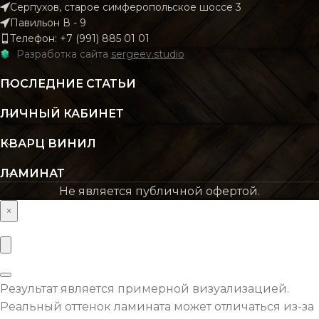
Серпухов, старое симферопольское шоссе 3
Павильон В - 9
КОЛИЧЕСТВО КВ. М
КОЛИЧЕСТВО КВ. М
Телефон: +7 (991) 885 01 01
2.22
В УПАКОВКЕ
В УПАКОВКЕ
Разработка сайта
sergeev.studio
ПОСЛЕДНИЕ СТАТЬИ
КЛАСС
КЛАСС
32 класс
32 к
ЛИЧНЫЙ КАБИНЕТ
ТОЛЩИНА
ТОЛЩИНА
8 мм
КВАРЦ ВИНИЛ
ЛАМИНАТ
ЦВЕТ
ЦВЕТ
Бежевый
Натурал
Не является публичной офертой.
×
ФАСКА
ФАСКА
Без фаски
Без ф
ОСНОВНОЙ
ОСНОВНОЙ
ХДФ
Результат является примерной визуализацией.
МАТЕРИАЛ
МАТЕРИАЛ
Реальный оттенок ламината может отличаться из-за