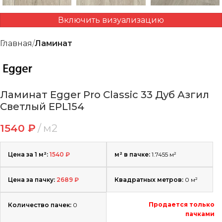
Включить визуализацию
Главная
Ламинат
Ламинат Egger Pro Classic 33 Дуб Азгил
Светлый EPL154
1540
₽
м2
Цена за 1 м²:
1540
₽
м² в пачке:
1.7455 м²
Цена за пачку:
2689
₽
Квадратных метров:
0
м²
Продается только
Количество пачек:
0
пачками