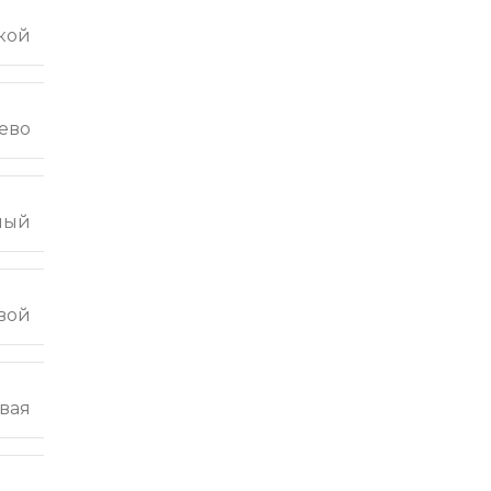
кой
ево
ный
вой
вая