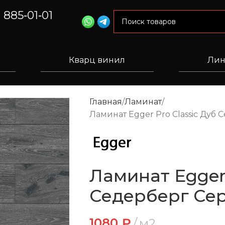
) 885‑01‑01
Кварц винил
Лин
Главная
Ламинат
Ламинат Egger Pro Classic Дуб
Ламинат Egger 
Седерберг Сер
1080
₽
м2