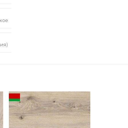
кое
ия)