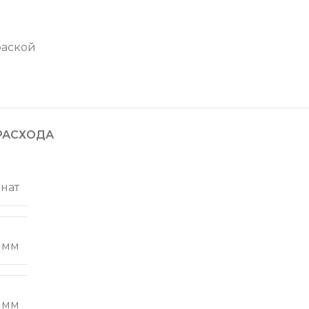
фаской
РАСХОДА
нат
 мм
 мм