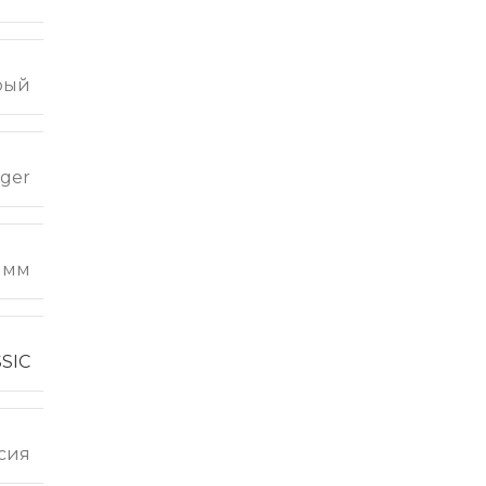
рый
ger
 мм
SIC
сия