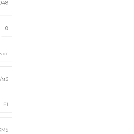
9948
8
5 кг
г/м3
E1
КМ5