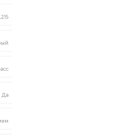
215
рый
ласс
Да
ием