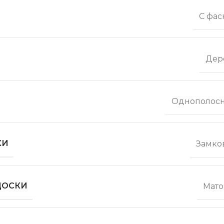
С фас
Дер
Однополос
КИ
Замко
ДОСКИ
Мато