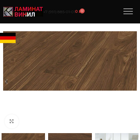
0
0
₽
+7 (991) 885‑01‑01
Нажмите, чтобы увеличить