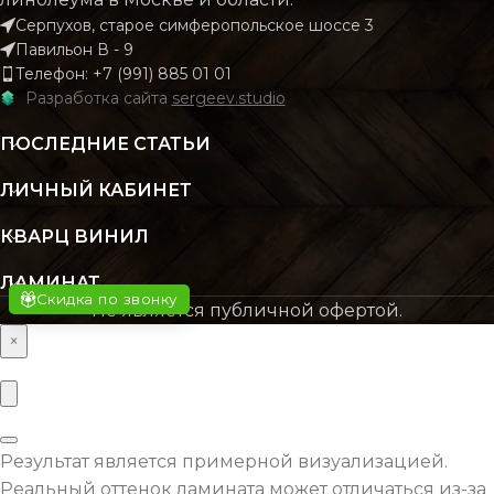
Серпухов, старое симферопольское шоссе 3
Павильон В - 9
КОЛИЧЕСТВО КВ. М
КОЛИЧЕСТВО КВ. М
Телефон: +7 (991) 885 01 01
2.22
В УПАКОВКЕ
В УПАКОВКЕ
Разработка сайта
sergeev.studio
ПОСЛЕДНИЕ СТАТЬИ
КЛАСС
КЛАСС
32 класс
32 к
ЛИЧНЫЙ КАБИНЕТ
ТОЛЩИНА
ТОЛЩИНА
8 мм
КВАРЦ ВИНИЛ
ЛАМИНАТ
ЦВЕТ
ЦВЕТ
Скидка по звонку
Натуральный
Беже
Не является публичной офертой.
×
ФАСКА
ФАСКА
Без фаски
Без ф
ОСНОВНОЙ
ОСНОВНОЙ
ХДФ
Результат является примерной визуализацией.
МАТЕРИАЛ
МАТЕРИАЛ
Реальный оттенок ламината может отличаться из-за