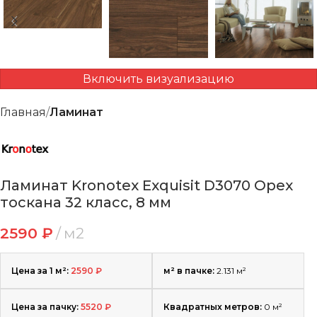
Включить визуализацию
Главная
Ламинат
Ламинат Kronotex Exquisit D3070 Орех
тоскана 32 класс, 8 мм
2590
₽
м2
Цена за 1 м²:
2590
₽
м² в пачке:
2.131 м²
Цена за пачку:
5520
₽
Квадратных метров:
0
м²