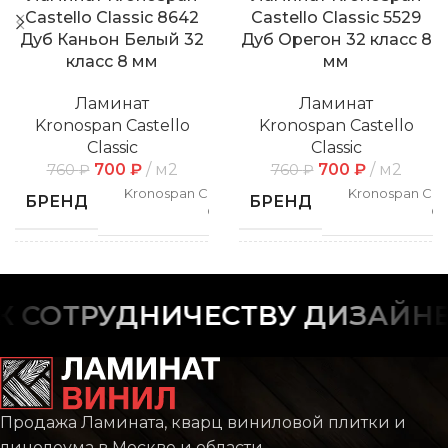
Castello Classic 8642
Castello Classic 5529
Дуб Каньон Белый 32
Дуб Орегон 32 класс 8
класс 8 мм
мм
Ламинат
Ламинат
Kronospan Castello
Kronospan Castello
Classic
Classic
700
₽
м2
700
₽
м2
760
₽
760
₽
Kronospan Castello
Kronospan Cast
БРЕНД
БРЕНД
Classic
Cl
СПОСОБ
СПОСОБ
Замковой
Замк
УКЛАДКИ
УКЛАДКИ
СОТРУДНИЧЕСТВУ ДИЗАЙНЕР
РИСУНОК
РИСУНОК
Дерево
Дер
Продажа Ламината, кварц виниловой плитки и
Castello
Cas
КОЛЛЕКЦИЯ
КОЛЛЕКЦИЯ
Classic
Cl
линолеума в Москве и области.