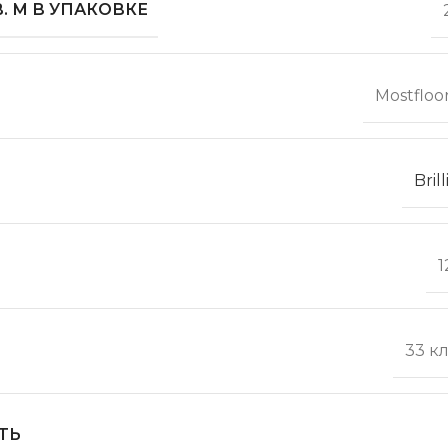
. М В УПАКОВКЕ
Mostfloo
Bril
1
33 к
ТЬ