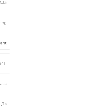
2.33
ring
liant
2411
ласс
Да