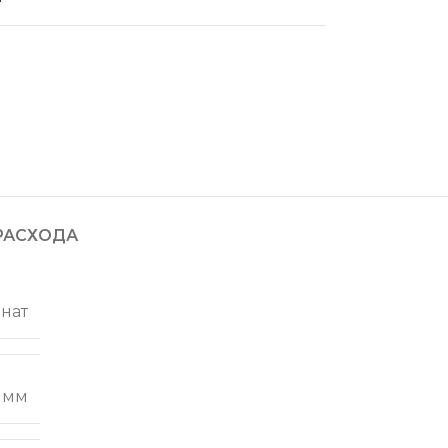
РАСХОДА
нат
2 мм