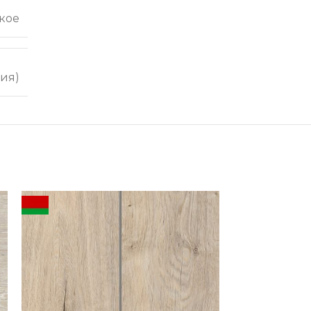
кое
ия)