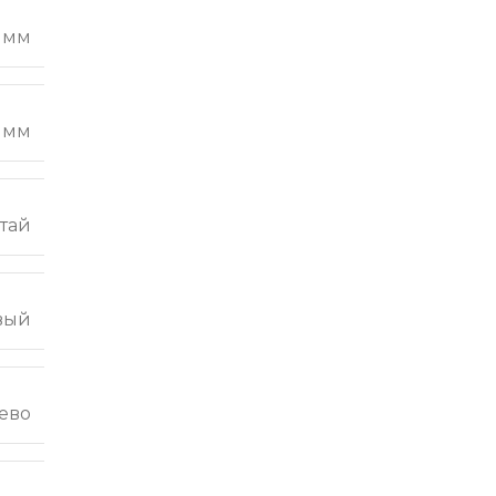
5 мм
 мм
тай
вый
ево