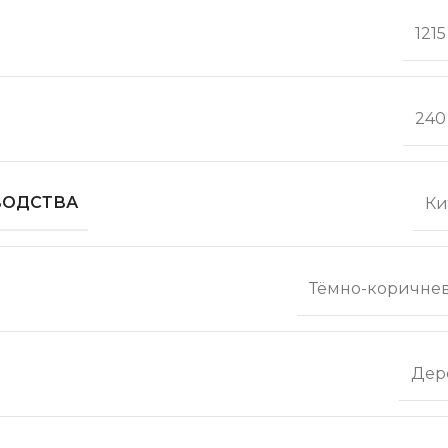
121
240
ВОДСТВА
Ки
Тёмно-коричне
Дер