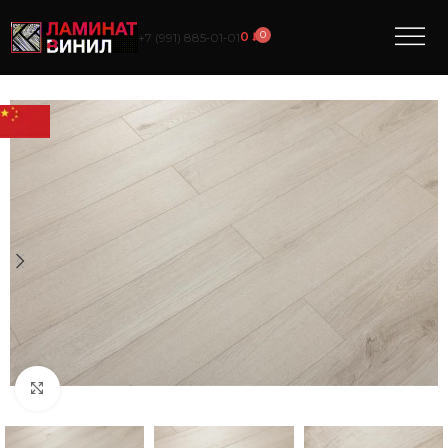
0
0
₽
+7 (991) 885‑01‑01
Нажмите, чтобы увеличить