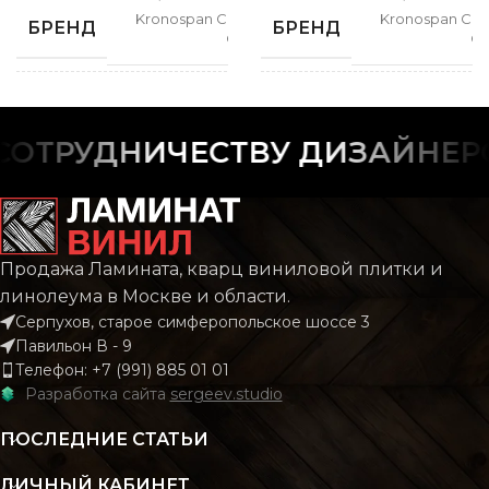
Kronospan Castello
Kronospan Cast
БРЕНД
БРЕНД
Classic
Cl
СПОСОБ
СПОСОБ
Замковой
Замк
УКЛАДКИ
УКЛАДКИ
ОТРУДНИЧЕСТВУ ДИЗАЙНЕРО
РИСУНОК
РИСУНОК
Дерево
Дер
Продажа Ламината, кварц виниловой плитки и
Castello
Cas
КОЛЛЕКЦИЯ
КОЛЛЕКЦИЯ
Classic
Cl
линолеума в Москве и области.
Серпухов, старое симферопольское шоссе 3
Павильон В - 9
КОЛИЧЕСТВО КВ. М
КОЛИЧЕСТВО КВ. М
Телефон: +7 (991) 885 01 01
2.22
В УПАКОВКЕ
В УПАКОВКЕ
Разработка сайта
sergeev.studio
ПОСЛЕДНИЕ СТАТЬИ
КЛАСС
КЛАСС
32 класс
32 к
ЛИЧНЫЙ КАБИНЕТ