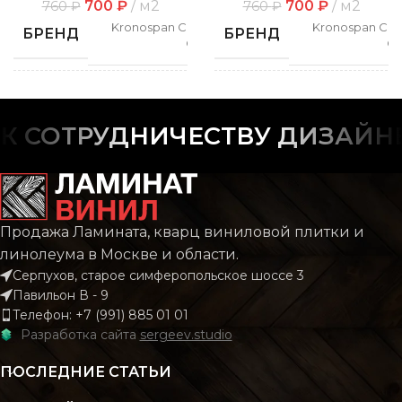
700
₽
м2
700
₽
м2
760
₽
760
₽
Kronospan Castello
Kronospan Cast
БРЕНД
БРЕНД
Classic
Cl
СПОСОБ
СПОСОБ
Замковой
Замк
УКЛАДКИ
УКЛАДКИ
 СОТРУДНИЧЕСТВУ ДИЗАЙНЕР
РИСУНОК
РИСУНОК
Дерево
Дер
Продажа Ламината, кварц виниловой плитки и
Castello
Cas
КОЛЛЕКЦИЯ
КОЛЛЕКЦИЯ
Classic
Cl
линолеума в Москве и области.
Серпухов, старое симферопольское шоссе 3
Павильон В - 9
КОЛИЧЕСТВО КВ. М
КОЛИЧЕСТВО КВ. М
Телефон: +7 (991) 885 01 01
2.22
В УПАКОВКЕ
В УПАКОВКЕ
Разработка сайта
sergeev.studio
ПОСЛЕДНИЕ СТАТЬИ
КЛАСС
КЛАСС
32 класс
32 к