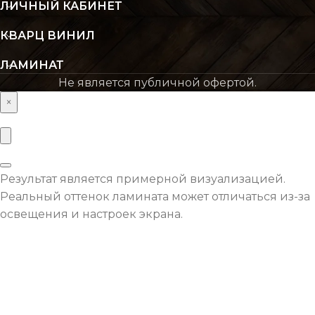
ЛИЧНЫЙ КАБИНЕТ
ТОЛЩИНА
ТОЛЩИНА
8 мм
КВАРЦ ВИНИЛ
ЛАМИНАТ
ЦВЕТ
ЦВЕТ
Бежевый
Натурал
Не является публичной офертой.
×
ФАСКА
ФАСКА
Без фаски
Без ф
ОСНОВНОЙ
ОСНОВНОЙ
ХДФ
Результат является примерной визуализацией.
МАТЕРИАЛ
МАТЕРИАЛ
Реальный оттенок ламината может отличаться из-за
освещения и настроек экрана.
ВЛАГОСТОЙКОСТЬ
ВЛАГОСТОЙКОСТЬ
Нет
Оставьте заявку с
необходимой площадью
покрытия и мы рассчитаем
ВОДОСТОЙКОСТЬ
ВОДОСТОЙКОСТЬ
Нет
для вас индивидуальную
скидку.