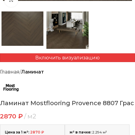
Нажмите, чтобы увеличить
Включить визуализацию
Главная
Ламинат
Ламинат Mostflooring Provence 8807 Грас
2870
₽
м2
Цена за 1 м²:
2870
₽
м² в пачке:
2.294 м²