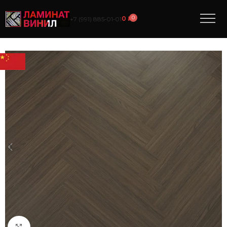
0
0
₽
+7 (991) 885‑01‑01