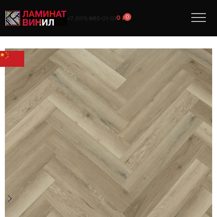
0
0
₽
+7 (991) 885‑01‑01