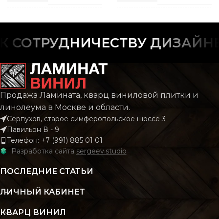
СПОСОБ
СПОСОБ
Замковой
Замк
УКЛАДКИ
УКЛАДКИ
СОТРУДНИЧЕСТВУ ДИЗАЙНЕР
РИСУНОК
РИСУНОК
Дерево
Дер
Продажа Ламината, кварц виниловой плитки и
Castello
Cas
КОЛЛЕКЦИЯ
КОЛЛЕКЦИЯ
Classic
Cl
линолеума в Москве и области.
Серпухов, старое симферопольское шоссе 3
Павильон В - 9
КОЛИЧЕСТВО КВ. М
КОЛИЧЕСТВО КВ. М
Телефон: +7 (991) 885 01 01
2.22
В УПАКОВКЕ
В УПАКОВКЕ
Разработка сайта
sergeev.studio
ПОСЛЕДНИЕ СТАТЬИ
КЛАСС
КЛАСС
32 класс
32 к
ЛИЧНЫЙ КАБИНЕТ
ТОЛЩИНА
ТОЛЩИНА
8 мм
КВАРЦ ВИНИЛ