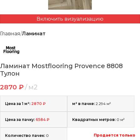
Включить визуализацию
Главная
Ламинат
Ламинат Mostflooring Provence 8808
Тулон
2870
₽
м2
Цена за 1 м²:
2870
₽
м² в пачке:
2.294 м²
Цена за пачку:
6584
₽
Квадратных метров:
0
м²
Продается только
Количество пачек:
0