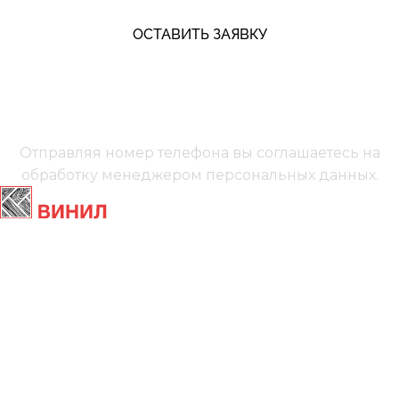
ОСТАВИТЬ ЗАЯВКУ
+7 (991) 885‑01‑01‬
Мы онлайн
Отправляя номер телефона вы соглашаетесь на
обработку менеджером
персональных данных.
Главная
Ламинат
Кварц винил
Линолеум