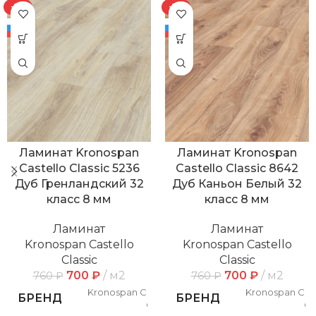
-8%
-8%
Ламинат Kronospan
Ламинат Kronospan
Castello Classic 5236
Castello Classic 8642
Дуб Гренландский 32
Дуб Каньон Белый 32
класс 8 мм
класс 8 мм
Ламинат
Ламинат
Kronospan Castello
Kronospan Castello
Classic
Classic
700
₽
м2
700
₽
м2
760
₽
760
₽
Kronospan Castello
Kronospan Cast
БРЕНД
БРЕНД
Classic
Cl