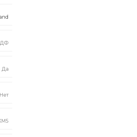
and
ХДФ
Да
Нет
КМ5