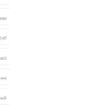
ево
1.47
ласс
2 мм
рый