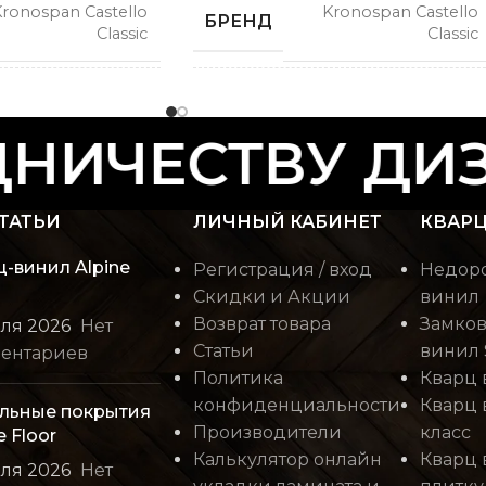
ronospan Castello
Kronospan Castello
БРЕНД
Classic
Classic
СПОСОБ
Замковой
Замковой
УКЛАДКИ
НИЧЕСТВУ ДИЗ
РИСУНОК
Дерево
Дерево
ТАТЬИ
ЛИЧНЫЙ КАБИНЕТ
КВАРЦ
КОЛЛЕКЦИЯ
ц-винил Alpine
Castello Classic
Castello Classic
Регистрация / вход
Недоро
Скидки и Акции
винил
Возврат товара
Замков
юля 2026
Нет
 КВ. М В
КОЛИЧЕСТВО КВ. М В
2.22
2.22
Статьи
винил 
ентариев
УПАКОВКЕ
Политика
Кварц 
конфиденциальности
Кварц 
льные покрытия
КЛАСС
Производители
класс
32 класс
32 класс
e Floor
Калькулятор онлайн
Кварц 
юля 2026
Нет