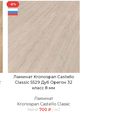
-8%
-8%
Ламинат Kronospan Castello
Ламинат K
2
Classic 5529 Дуб Орегон 32
Classic К3
класс 8 мм
к
Ламинат
Kronospan Castello Classic
Kronospan
700
₽
м2
760
₽
760