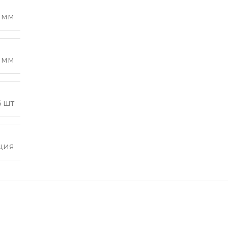
 мм
 мм
6 шт
ция