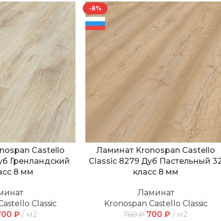
-8%
nospan Castello
Ламинат Kronospan Castello
Дуб Гренландский
Classic 8279 Дуб Пастельный 3
асс 8 мм
класс 8 мм
минат
Ламинат
astello Classic
Kronospan Castello Classic
700
₽
м2
700
₽
м2
760
₽