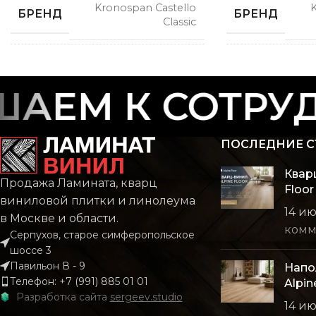
Kronospan Castello
K
БРЕНД
БРЕНД
Classic
СПОСОБ
СПОСОБ
Замковой
УКЛАДКИ
УКЛАДКИ
АЕМ К СОТРУД
РИСУНОК
РИСУНОК
Дерево
ПОСЛЕДНИЕ С
КОЛЛЕКЦИЯ
КОЛЛЕКЦИЯ
Квар
Castello Classic
Продажа Ламината, кварц
Floor
виниловой плитки и линолеума
14 и
в Москве и области.
КОЛИЧЕСТВО КВ. М В
КОЛИЧЕСТВО
2.22
комм
УПАКОВКЕ
УПАКОВКЕ
Серпухов, старое симферопольское
шоссе 3
Павильон В - 9
Напо
КЛАСС
КЛАСС
32 класс
Телефон: +7 (991) 885 01 01
Alpin
Разработка сайта
sergeev.studio
14 и