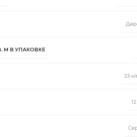
Дер
. М В УПАКОВКЕ
33 к
1
Се