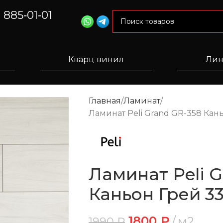
) 885‑01‑01
Кварц винил
Лин
Главная
Ламинат
Ламинат Peli Grand GR-358 Кань
Ламинат Peli G
Каньон Грей 33
1800
₽
м2
1990
₽