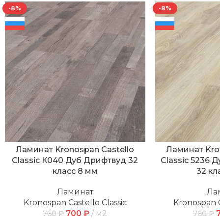
-8%
-8%
Ламинат Kronospan Castello
Ламинат Kro
Classic К040 Дуб Дрифтвуд 32
Classic 5236 
класс 8 мм
32 кл
Ламинат
Ла
Kronospan Castello Classic
Kronospan C
700
₽
м2
760
₽
760
₽