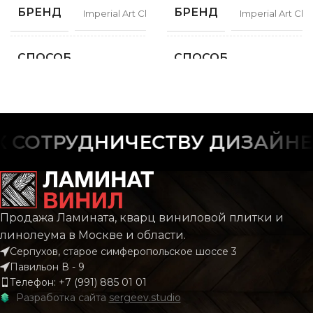
БРЕНД
БРЕНД
Imperial Art Classic
Imperial Art Clas
СПОСОБ
СПОСОБ
Замковой
Замко
УКЛАДКИ
УКЛАДКИ
ФАСКА
ФАСКА
С фаской
С фас
СОТРУДНИЧЕСТВУ ДИЗАЙНЕР
РИСУНОК
РИСУНОК
Дерево
Дере
КОЛЛЕКЦИЯ
КОЛЛЕКЦИЯ
CLASSIC
CLAS
Продажа Ламината, кварц виниловой плитки и
линолеума в Москве и области.
Серпухов, старое симферопольское шоссе 3
КОЛИЧЕСТВО КВ.
КОЛИЧЕСТВО КВ.
2.196
2.
Павильон В - 9
М В УПАКОВКЕ
М В УПАКОВКЕ
Телефон: +7 (991) 885 01 01
Разработка сайта
sergeev.studio