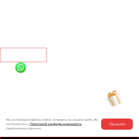
Кварц винил
Линолеум
Контакты
Рассчитать
+7 (991) 885-01-01
Мы онлайн
Рассчитать индивидуальную скидку
на товар
Мы используем файлы cookie. Оставаясь на нашем сайте, Вы
Принять
соглашаетесь с
Политикой конфиденциальности
персональных данных.