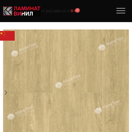
0
0
₽
+7 (991) 885‑01‑01