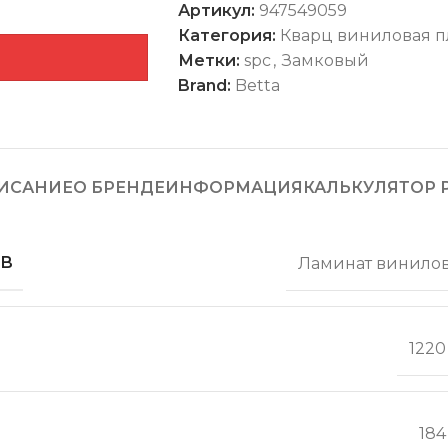
Артикул:
947549059
Категория:
Кварц виниловая п
Метки:
spc
,
Замковый
Brand:
Betta
ИСАНИЕ
О БРЕНДЕ
ИНФОРМАЦИЯ
КАЛЬКУЛЯТОР 
ОВ
Ламинат винило
1220
184