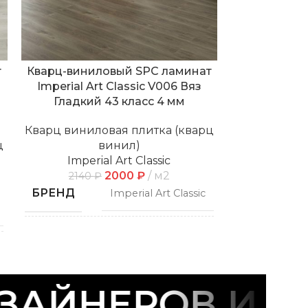
т
Кварц-виниловый SPC ламинат
Кварц-вини
Imperial Art Classic V006 Вяз
со встро
Гладкий 43 класс 4 мм
Imperial Art
43 
Кварц виниловая плитка (кварц
ц
винил)
Кварц винил
Imperial Art Classic
2000
₽
м2
Imper
2140
₽
2875
БРЕНД
Imperial Art Classic
БРЕНД
СПОСОБ
Замковой
УКЛАДКИ
СПОСОБ
УКЛАДКИ
АЙНЕРОВ И СТ
ФАСКА
С фаской