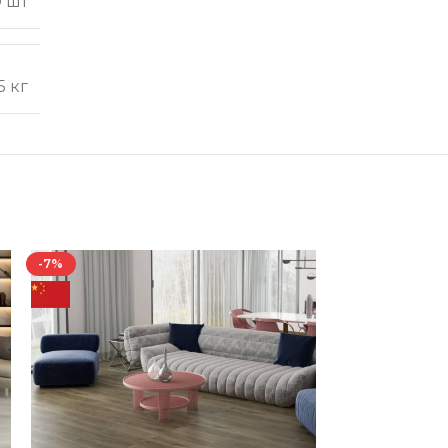
0 шт
5 кг
-7%
-10%