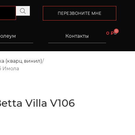
ПЕРЕЗВОНИТЕ МНЕ
0
0
₽
олеум
Контакты
а (кварц винил)
уб Имола
tta Villa V106