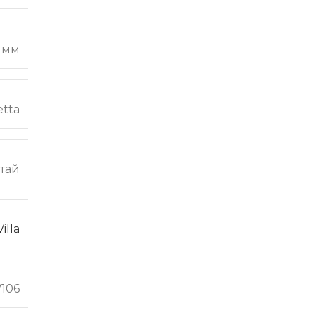
5 мм
etta
тай
Villa
V106