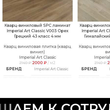
Кварц-виниловый SPC ламинат
Кварц-винило
Imperial Art Classic V003 Орех
Imperial Art 
Грецкий 43 класс 4 мм
Гималайский
Кварц виниловая плитка (кварц
Кварц винилов
винил)
в
Imperial Art Classic
Imperial
2000
₽
м2
2140
₽
2140
₽
БРЕНД
БРЕНД
Imperial Art Classic
СПОСОБ
СПОСОБ
Замковой
УКЛАДКИ
УКЛАДКИ
АЕМ К СОТРУД
ФАСКА
ФАСКА
С фаской