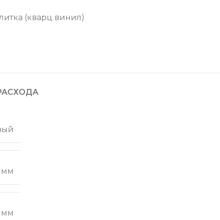
литка (кварц винил)
РАСХОДА
вый
 мм
 мм