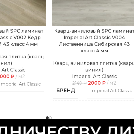
вый SPC ламинат
Кварц-виниловый SPC ламина
Classic V002 Кедр
Imperial Art Classic V004
 43 класс 4 мм
Лиственница Сибирская 43
класс 4 мм
ая плитка (кварц
инил)
Кварц виниловая плитка (квар
 Art Classic
винил)
2000
₽
м2
Imperial Art Classic
2000
₽
м2
2140
₽
Imperial Art Classic
БРЕНД
Imperial Art Classic
Замковой
СПОСОБ
Замковой
УКЛАДКИ
НИЧЕСТВУ ДИЗ
С фаской