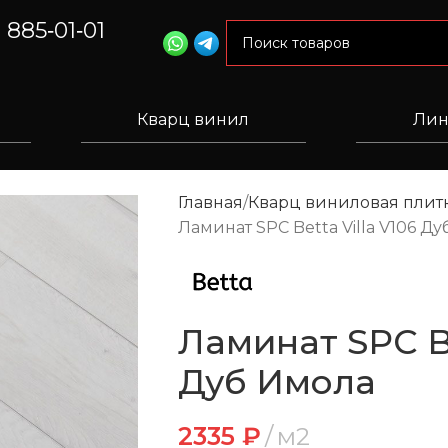
) 885‑01‑01
Кварц винил
Лин
Главная
Кварц виниловая плитк
Ламинат SPC Betta Villa V106 Д
Ламинат SPC Be
Дуб Имола
2335
₽
м2