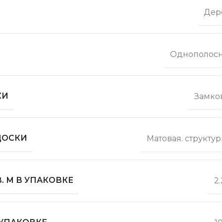
Дер
Однополос
КИ
Замко
ДОСКИ
Матовая. структу
. М В УПАКОВКЕ
2