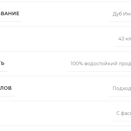
ЗВАНИЕ
Дуб Им
43 к
ТЬ
100% водостойкий прод
ОЛОВ
Подход
С фас