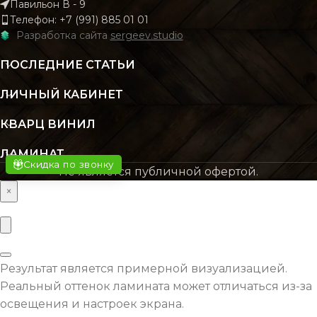
2.196
2.
Павильон В - 9
М В УПАКОВКЕ
М В УПАКОВКЕ
Телефон: +7 (991) 885 01 01
Разработка сайта
sergeev.studio
КЛАСС
КЛАСС
43 класс
43 кл
ПОСЛЕДНИЕ СТАТЬИ
ЛИЧНЫЙ КАБИНЕТ
ТОЛЩИНА
ТОЛЩИНА
4 мм
4
КВАРЦ ВИНИЛ
ЦВЕТ
ЦВЕТ
Серый
Бежев
ЛАМИНАТ
Скидка по звонку
Не является публичной офертой.
×
ОСНОВНОЙ
ОСНОВНОЙ
SPC
S
МАТЕРИАЛ
МАТЕРИАЛ
ВЛАГОСТОЙКОСТЬ
ВЛАГОСТОЙКОСТЬ
Да
Результат является примерной визуализацией.
Реальный оттенок ламината может отличаться из-за
ВОДОСТОЙКОСТЬ
ВОДОСТОЙКОСТЬ
Да
освещения и настроек экрана.