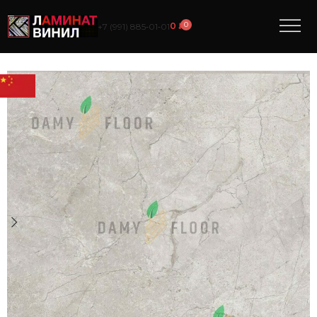
0
0
₽
+7 (991) 885‑01‑01