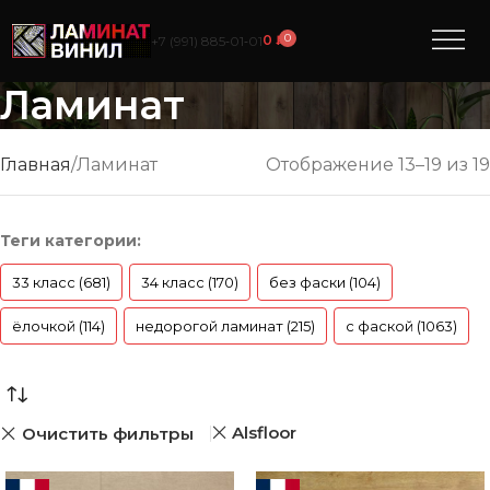
0
0
₽
+7 (991) 885‑01‑01
Ламинат
Главная
Ламинат
Отображение 13–19 из 19
Теги категории:
33 класс (681)
34 класс (170)
без фаски (104)
ёлочкой (114)
недорогой ламинат (215)
с фаской (1063)
Alsfloor
Очистить фильтры