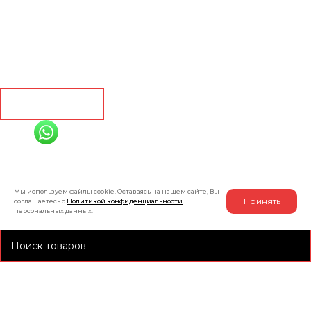
Кварц винил
Линолеум
Контакты
Рассчитать
+7 (991) 885-01-01
Мы онлайн
Мы используем файлы cookie. Оставаясь на нашем сайте, Вы
Принять
соглашаетесь с
Политикой конфиденциальности
персональных данных.