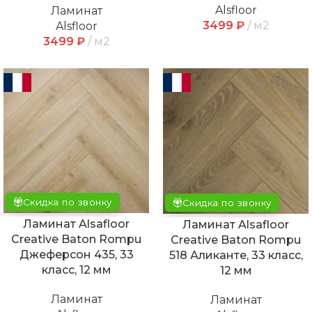
Alsfloor
Ламинат
3499
₽
м2
Alsfloor
3499
₽
м2
Скидка по звонку
Скидка по звонку
Ламинат Alsafloor
Ламинат Alsafloor
Creative Baton Rompu
Creative Baton Rompu
Джеферсон 435, 33
518 Аликанте, 33 класс,
класс, 12 мм
12 мм
Ламинат
Ламинат