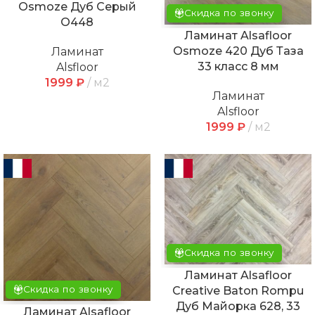
Osmoze Дуб Серый
Скидка по звонку
O448
Ламинат Alsafloor
Osmoze 420 Дуб Таза
Ламинат
33 класс 8 мм
Alsfloor
1999
₽
м2
Ламинат
Alsfloor
1999
₽
м2
Скидка по звонку
Ламинат Alsafloor
Скидка по звонку
Creative Baton Rompu
Дуб Майорка 628, 33
Ламинат Alsafloor