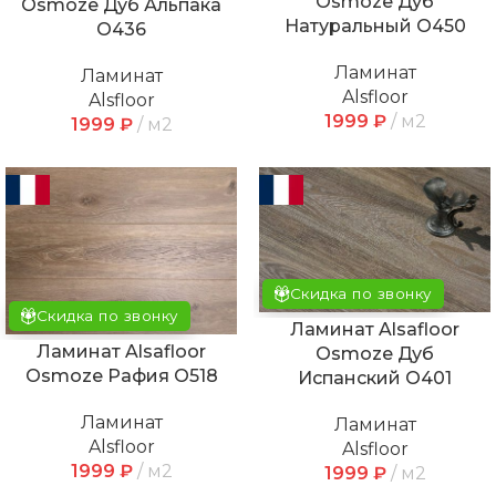
Osmoze Дуб
Osmoze Дуб Альпака
Натуральный О450
O436
Ламинат
Ламинат
Alsfloor
Alsfloor
1999
₽
м2
1999
₽
м2
Скидка по звонку
Скидка по звонку
Ламинат Alsafloor
Ламинат Alsafloor
Osmoze Дуб
Osmoze Рафия О518
Испанский O401
Ламинат
Ламинат
Alsfloor
Alsfloor
1999
₽
м2
1999
₽
м2