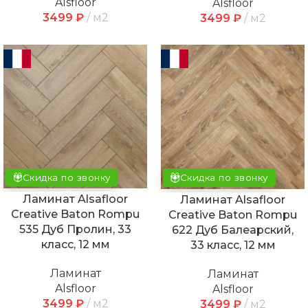
Alsfloor
Alsfloor
3499
₽
м2
3499
₽
м2
Скидка по звонку
Скидка по звонку
Ламинат Alsafloor
Ламинат Alsafloor
Creative Baton Rompu
Creative Baton Rompu
535 Дуб Пролин, 33
622 Дуб Балеарский,
класс, 12 мм
33 класс, 12 мм
Ламинат
Ламинат
Alsfloor
Alsfloor
3499
₽
м2
3499
₽
м2