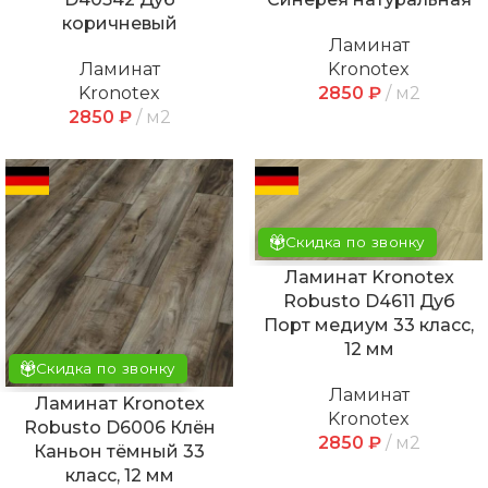
коричневый
Ламинат
Ламинат
Kronotex
Kronotex
2850
₽
м2
2850
₽
м2
Скидка по звонку
Ламинат Kronotex
Robusto D4611 Дуб
Порт медиум 33 класс,
12 мм
Скидка по звонку
Ламинат
Ламинат Kronotex
Kronotex
Robusto D6006 Клён
2850
₽
м2
Каньон тёмный 33
класс, 12 мм