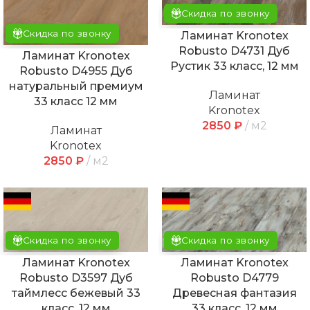
Скидка по звонку
Скидка по звонку
Ламинат Kronotex
Robusto D4731 Дуб
Ламинат Kronotex
Рустик 33 класс, 12 мм
Robusto D4955 Дуб
натуральный премиум
Ламинат
33 класс 12 мм
Kronotex
2850
₽
м2
Ламинат
Kronotex
2850
₽
м2
Скидка по звонку
Скидка по звонку
Ламинат Kronotex
Ламинат Kronotex
Robusto D3597 Дуб
Robusto D4779
таймлесс бежевый 33
Древесная фантазия
класс, 12 мм
33 класс, 12 мм