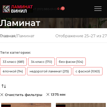
0
0
₽
+7 (991) 885‑01‑01
Ламинат
Главная
Ламинат
Отображение 25–27 из 27
Теги категории:
33 класс (681)
34 класс (170)
без фаски (104)
ёлочкой (114)
недорогой ламинат (215)
с фаской (1063)
1375 мм
Очистить фильтры