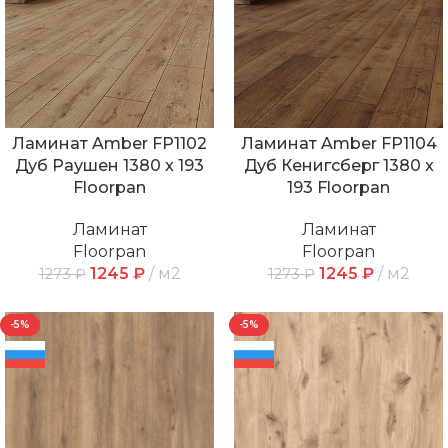
Ламинат Amber FP1102
Ламинат Amber FP1104
Дуб Раушен 1380 x 193
Дуб Кенигсберг 1380 x
Floorpan
193 Floorpan
Ламинат
Ламинат
Floorpan
Floorpan
1245
₽
м2
1245
₽
м2
1273
₽
1273
₽
-5%
-5%