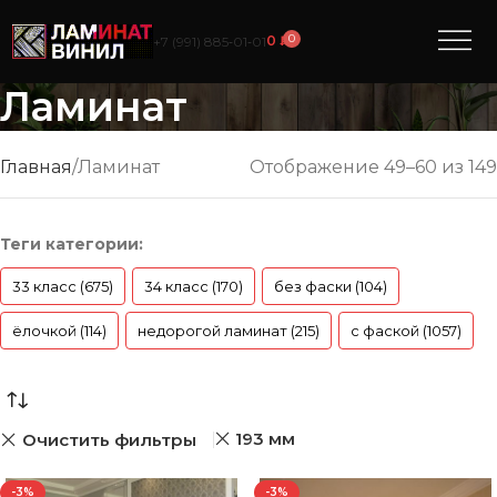
0
0
₽
+7 (991) 885‑01‑01
Ламинат
Главная
Ламинат
Отображение 61–72 из 149
Теги категории:
33 класс (675)
34 класс (170)
без фаски (104)
ёлочкой (114)
недорогой ламинат (215)
с фаской (1057)
193 мм
Очистить фильтры
-3%
-3%