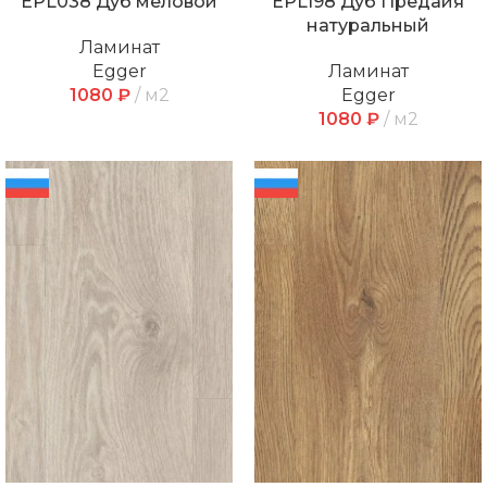
EPL038 Дуб меловой
EPL198 Дуб Предайя
натуральный
Ламинат
Egger
Ламинат
1080
₽
м2
Egger
1080
₽
м2