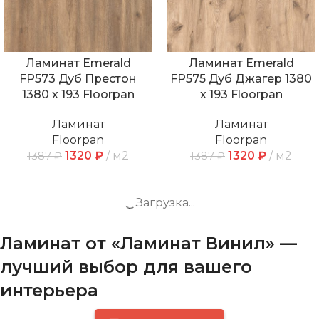
Ламинат Emerald
Ламинат Emerald
FP573 Дуб Престон
FP575 Дуб Джагер 1380
1380 х 193 Floorpan
х 193 Floorpan
Ламинат
Ламинат
Floorpan
Floorpan
1320
₽
м2
1320
₽
м2
1387
₽
1387
₽
-5%
-5%