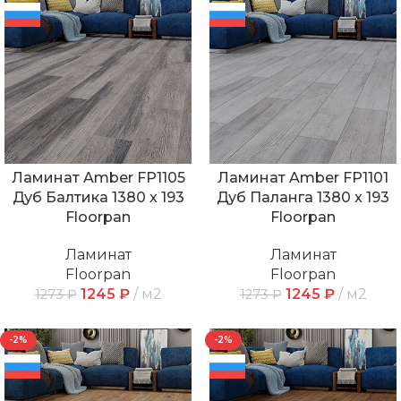
Ламинат Amber FP1105
Ламинат Amber FP1101
Дуб Балтика 1380 x 193
Дуб Паланга 1380 x 193
Floorpan
Floorpan
Ламинат
Ламинат
Floorpan
Floorpan
1245
₽
м2
1245
₽
м2
1273
₽
1273
₽
-2%
-2%