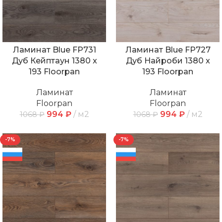
Ламинат Blue FP731
Ламинат Blue FP727
Дуб Кейптаун 1380 x
Дуб Найроби 1380 x
193 Floorpan
193 Floorpan
Ламинат
Ламинат
Floorpan
Floorpan
994
₽
м2
994
₽
м2
1068
₽
1068
₽
-7%
-7%