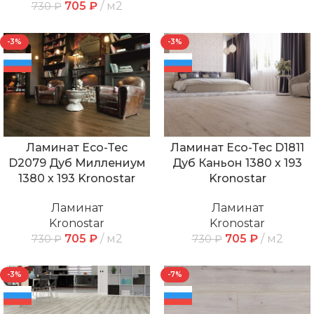
705
₽
м2
730
₽
-3%
-3%
Ламинат Eco-Tec
Ламинат Eco-Tec D1811
D2079 Дуб Миллениум
Дуб Каньон 1380 х 193
1380 х 193 Kronostar
Kronostar
Ламинат
Ламинат
Kronostar
Kronostar
705
₽
м2
705
₽
м2
730
₽
730
₽
-3%
-7%