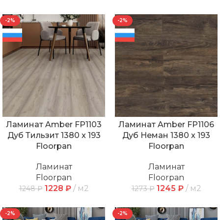
-2%
-2%
Ламинат Amber FP1103
Ламинат Amber FP1106
Дуб Тильзит 1380 x 193
Дуб Неман 1380 x 193
Floorpan
Floorpan
Ламинат
Ламинат
Floorpan
Floorpan
1228
₽
м2
1245
₽
м2
1248
₽
1273
₽
-2%
-2%