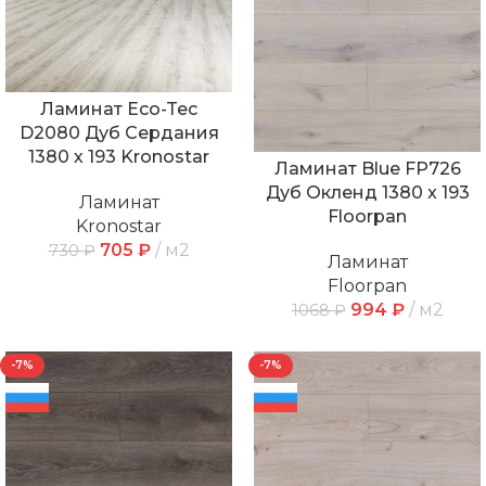
Ламинат Eco-Tec
D2080 Дуб Сердания
1380 х 193 Kronostar
Ламинат Blue FP726
Дуб Окленд 1380 x 193
Ламинат
Floorpan
Kronostar
705
₽
м2
730
₽
Ламинат
Floorpan
994
₽
м2
1068
₽
-7%
-7%