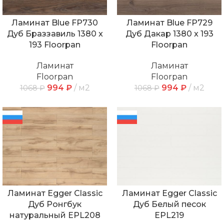
Ламинат Blue FP730
Ламинат Blue FP729
Дуб Браззавиль 1380 x
Дуб Дакар 1380 x 193
193 Floorpan
Floorpan
Ламинат
Ламинат
Floorpan
Floorpan
994
₽
м2
994
₽
м2
1068
₽
1068
₽
Ламинат Egger Classic
Ламинат Egger Classic
Дуб Ронгбук
Дуб Белый песок
натуральный EPL208
EPL219