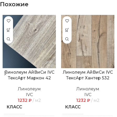
Похожие
Линолеум АйВиСи IVC
Линолеум АйВиСи IVC
ТексАрт Маркон 42
ТексАрт Хантер 532
Линолеум
Линолеум
IVC
IVC
1232
₽
м2
1232
₽
м2
КЛАСС
КЛАСС
31 класс