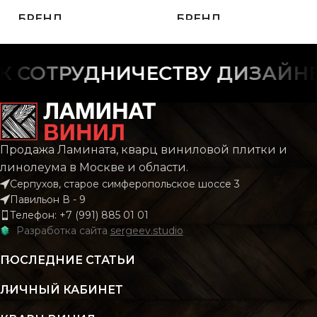
БРЕНД
БРЕНД
IVC
ТОЛЩИНА
ТОЛЩИНА
3.5 мм
 СОТРУДНИЧЕСТВУ ДИЗАЙНЕР
светлый
ЦВЕТ
Серо-
ЦВЕТ
,
Серо-коричневый
Продажа Ламината, кварц виниловой плитки и
НАЗНАЧЕНИЕ
полуко
линолеума в Москве и области.
НАЗНАЧЕНИЕ
полукоммерческий
Серпухов, старое симферопольское шоссе 3
Павильон В - 9
ТОЛЩ ЗАЩИТ. СЛОЯ,
Телефон: +7 (991) 885 01 01
ТОЛЩ ЗАЩИТ. СЛОЯ, ММ
0,3
Разработка сайта
sergeev.studio
ОСНОВА
ПОСЛЕДНИЕ СТАТЬИ
ОСНОВА
ворс
ЛИЧНЫЙ КАБИНЕТ
ДЛИНА
ДЛИНА