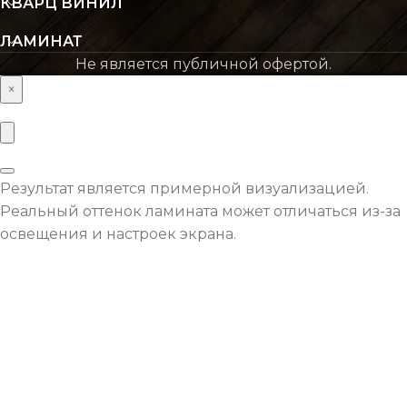
кратно 10см
КВАРЦ ВИНИЛ
ЛАМИНАТ
Не является публичной офертой.
×
Результат является примерной визуализацией.
Реальный оттенок ламината может отличаться из-за
освещения и настроек экрана.
Оставьте заявку с
необходимой площадью
покрытия и мы рассчитаем
для вас индивидуальную
%
скидку.