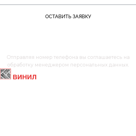
ОСТАВИТЬ ЗАЯВКУ
+7 (991) 885‑01‑01‬
Мы онлайн
Отправляя номер телефона вы соглашаетесь на
обработку менеджером
персональных данных.
Главная
Ламинат
Кварц винил
Линолеум