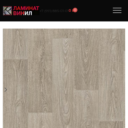
0
0
₽
+7 (991) 885‑01‑01