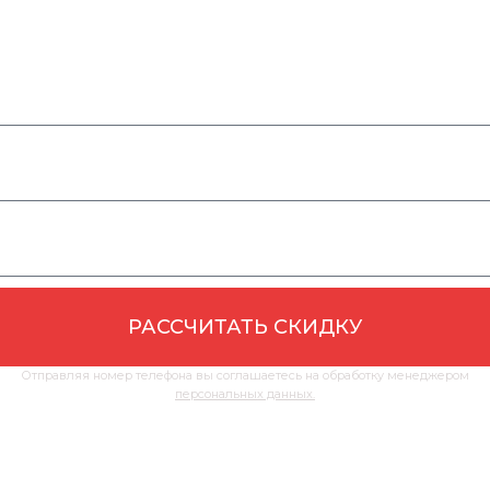
После заполнения формы мы проверим наличие
необходимого товара на складе и позвоним Вам с
индивидуальным предложением.
РАССЧИТАТЬ СКИДКУ
Отправляя номер телефона вы соглашаетесь на обработку менеджером
персональных данных.
ЖДУ ЗВОНКА