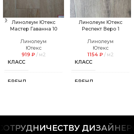
Линолеум Ютекс
Линолеум Ютекс
Мастер Гаванна 10
Респект Веро 1
Линолеум
Линолеум
Ютекс
Ютекс
919
₽
м2
1154
₽
м2
КЛАСС
КЛАСС
32 класс
БРЕНД
БРЕНД
Ютекс
ТОЛЩИНА
ТОЛЩИНА
2 мм
ЦВЕТ
ЦВЕТ
Серо-коричневый
Серо-
ОТРУДНИЧЕСТВУ ДИЗАЙНЕРО