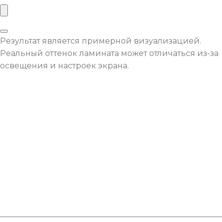
Результат является примерной визуализацией.
Реальный оттенок ламината может отличаться из-за
освещения и настроек экрана.
Оставьте заявку с
необходимой площадью
покрытия и мы рассчитаем
для вас индивидуальную
%
скидку.
После заполнения формы мы проверим наличие
необходимого товара на складе и позвоним Вам с
индивидуальным предложением.