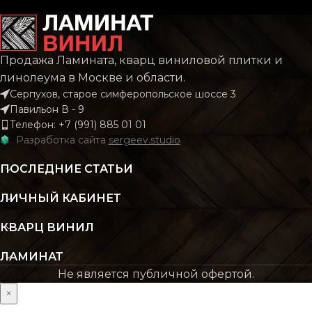
НАЗНАЧЕНИЕ
НАЗНАЧЕНИЕ
полукоммерческий
полуко
ТОЛЩ ЗАЩИТ. СЛОЯ, ММ
ТОЛЩ ЗАЩИТ. СЛОЯ,
Продажа Ламината, кварц виниловой плитки и
0,4
линолеума в Москве и области.
Серпухов, старое симферопольское шоссе 3
ОСНОВА
ОСНОВА
ПВХ
Павильон В - 9
Телефон: +7 (991) 885 01 01
Разработка сайта
sergeev.studio
ДЛИНА
ДЛИНА
кратно 10см
ПОСЛЕДНИЕ СТАТЬИ
ЛИЧНЫЙ КАБИНЕТ
КВАРЦ ВИНИЛ
ЛАМИНАТ
Не является публичной офертой.
×