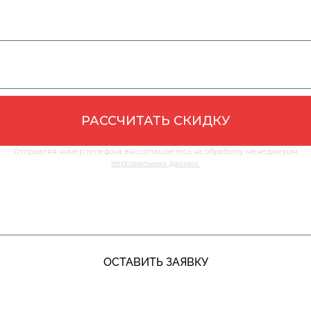
РАССЧИТАТЬ СКИДКУ
Отправляя номер телефона вы соглашаетесь на обработку менеджером
персональных данных.
ЖДУ ЗВОНКА
ОСТАВИТЬ ЗАЯВКУ
+7 (991) 885‑01‑01‬