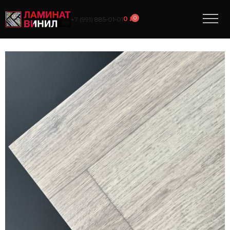
0
0
₽
+7 (991) 885‑01‑01