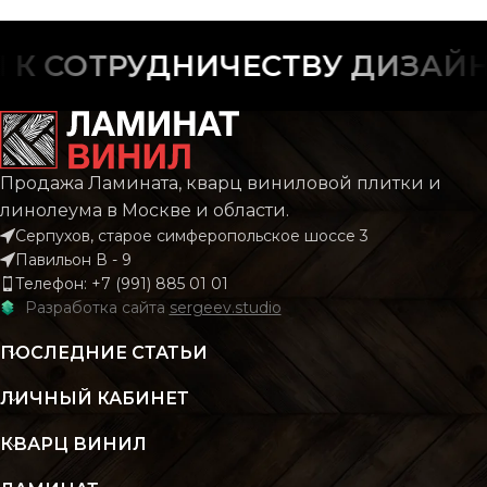
ФАСКА
ФАСКА
С фаской
С фас
 СОТРУДНИЧЕСТВУ ДИЗАЙНЕ
РИСУНОК
РИСУНОК
Дерево
Дере
Продажа Ламината, кварц виниловой плитки и
КОЛЛЕКЦИЯ
КОЛЛЕКЦИЯ
CLASSIC
CLAS
линолеума в Москве и области.
Серпухов, старое симферопольское шоссе 3
Павильон В - 9
КОЛИЧЕСТВО КВ.
КОЛИЧЕСТВО КВ.
2.196
2.
Телефон: +7 (991) 885 01 01
М В УПАКОВКЕ
М В УПАКОВКЕ
Разработка сайта
sergeev.studio
ПОСЛЕДНИЕ СТАТЬИ
КЛАСС
КЛАСС
43 класс
43 кл
ЛИЧНЫЙ КАБИНЕТ
ТОЛЩИНА
ТОЛЩИНА
4 мм
4
КВАРЦ ВИНИЛ