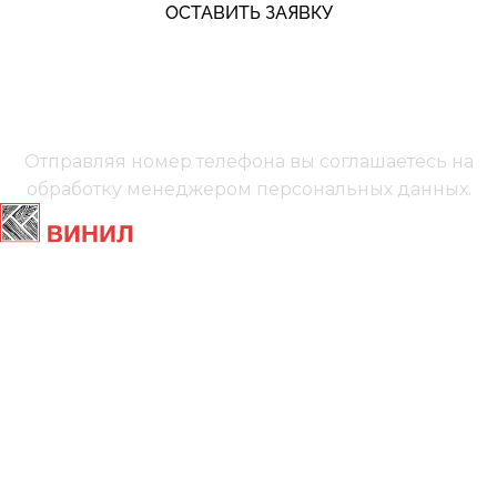
ОСТАВИТЬ ЗАЯВКУ
+7 (991) 885‑01‑01‬
Мы онлайн
Отправляя номер телефона вы соглашаетесь на
обработку менеджером
персональных данных.
Главная
Ламинат
Кварц винил
Линолеум
Контакты