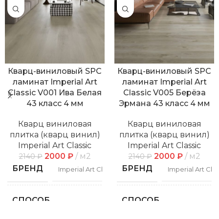
Кварц-виниловый SPC
Кварц-виниловый SPC
ламинат Imperial Art
ламинат Imperial Art
Classic V001 Ива Белая
Classic V005 Берёза
43 класс 4 мм
Эрмана 43 класс 4 мм
Кварц виниловая
Кварц виниловая
плитка (кварц винил)
плитка (кварц винил)
Imperial Art Classic
Imperial Art Classic
2000
₽
м2
2000
₽
м2
2140
₽
2140
₽
БРЕНД
БРЕНД
Imperial Art Classic
Imperial Art Clas
СПОСОБ
СПОСОБ
Замковой
Замко
УКЛАДКИ
УКЛАДКИ