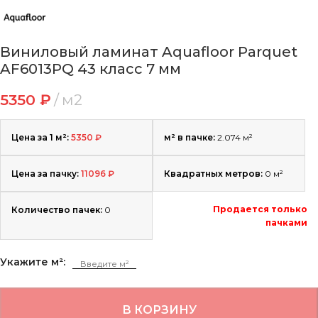
Виниловый ламинат Aquafloor Parquet
AF6013PQ 43 класс 7 мм
5350
₽
м2
Цена за 1 м²:
5350
₽
м² в пачке:
2.074 м²
Цена за пачку:
11096
₽
Квадратных метров:
0
м²
Продается только
Количество пачек:
0
пачками
Укажите м²:
В КОРЗИНУ