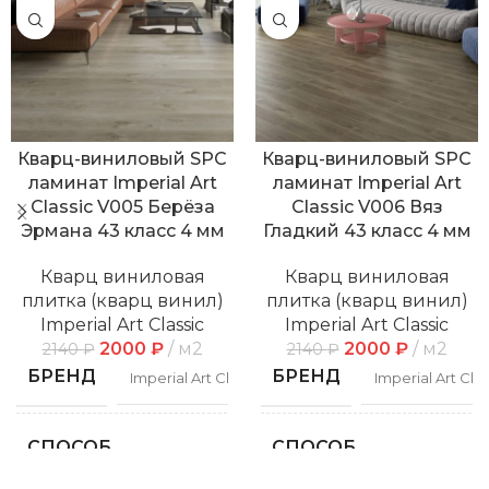
Кварц-виниловый SPC
Кварц-виниловый SPC
ламинат Imperial Art
ламинат Imperial Art
Classic V005 Берёза
Classic V006 Вяз
Эрмана 43 класс 4 мм
Гладкий 43 класс 4 мм
Кварц виниловая
Кварц виниловая
плитка (кварц винил)
плитка (кварц винил)
Imperial Art Classic
Imperial Art Classic
2000
₽
м2
2000
₽
м2
2140
₽
2140
₽
БРЕНД
БРЕНД
Imperial Art Classic
Imperial Art Clas
СПОСОБ
СПОСОБ
Замковой
Замко
УКЛАДКИ
УКЛАДКИ