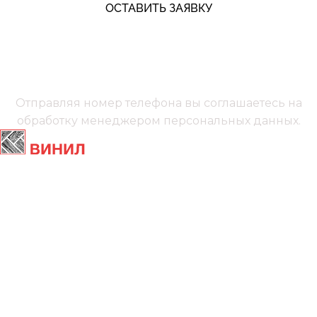
ОСТАВИТЬ ЗАЯВКУ
+7 (991) 885‑01‑01‬
Мы онлайн
Отправляя номер телефона вы соглашаетесь на
обработку менеджером
персональных данных.
Главная
Ламинат
Кварц винил
Линолеум
Контакты