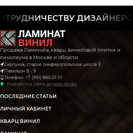
ФАСКА
ФАСКА
С фаской
С фас
ТРУДНИЧЕСТВУ ДИЗАЙНЕРОВ
РИСУНОК
РИСУНОК
Дерево
Дере
Продажа Ламината, кварц виниловой плитки и
КОЛЛЕКЦИЯ
КОЛЛЕКЦИЯ
CLASSIC
CLAS
линолеума в Москве и области.
Серпухов, старое симферопольское шоссе 3
Павильон В - 9
КОЛИЧЕСТВО КВ.
КОЛИЧЕСТВО КВ.
2.196
2.
Телефон: +7 (991) 885 01 01
М В УПАКОВКЕ
М В УПАКОВКЕ
Разработка сайта
sergeev.studio
ПОСЛЕДНИЕ СТАТЬИ
КЛАСС
КЛАСС
43 класс
43 кл
ЛИЧНЫЙ КАБИНЕТ
ТОЛЩИНА
ТОЛЩИНА
4 мм
4
КВАРЦ ВИНИЛ