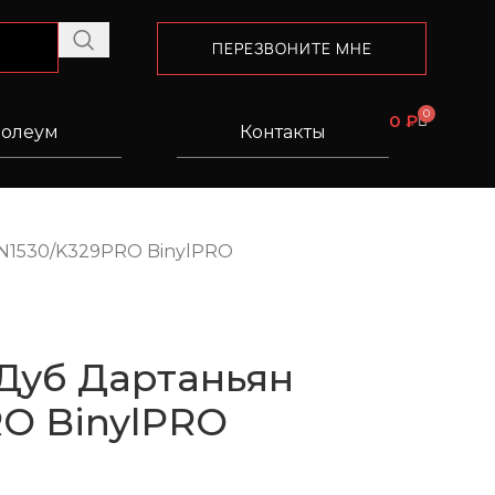
ПЕРЕЗВОНИТЕ МНЕ
0
0
₽
олеум
Контакты
N1530/K329PRO BinylPRO
Дуб Дартаньян
O BinylPRO