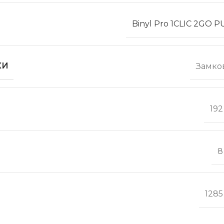
Binyl Pro 1CLIC 2GO 
КИ
Замко
192
8
1285