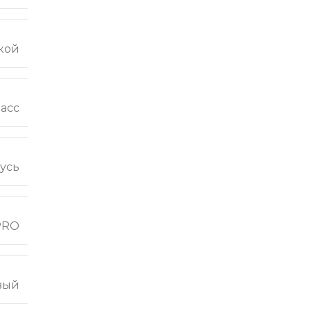
кой
ласс
усь
 PRO
вый