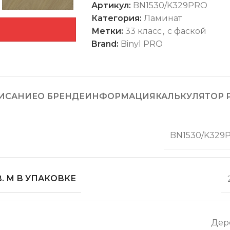
Артикул:
BN1530/K329PRO
Категория:
Ламинат
Метки:
33 класс
,
с фаской
Brand:
Binyl PRO
ИСАНИЕ
О БРЕНДЕ
ИНФОРМАЦИЯ
КАЛЬКУЛЯТОР 
BN1530/K329
. М В УПАКОВКЕ
Дер