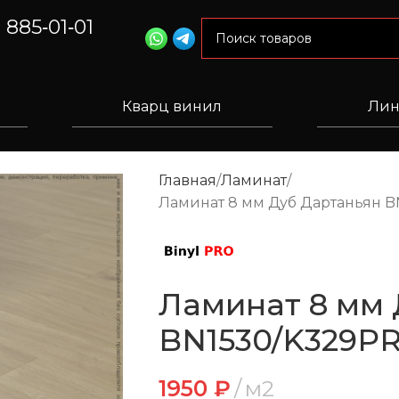
) 885‑01‑01
Кварц винил
Лин
Главная
Ламинат
Ламинат 8 мм Дуб Дартаньян B
Ламинат 8 мм 
BN1530/K329PR
1950
₽
м2