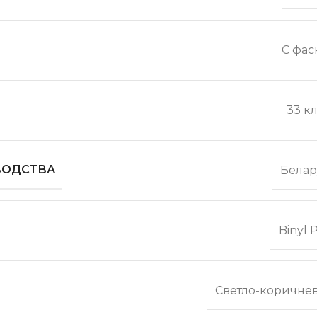
С фас
33 к
ВОДСТВА
Белар
Binyl
Светло-коричне