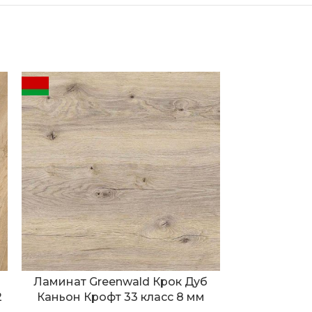
Ламинат Greenwald Крок Дуб
Ламинат G
2
Каньон Крофт 33 класс 8 мм
Каньон Нос