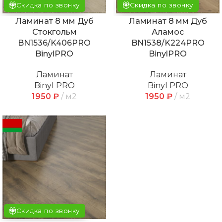
Скидка по звонку
Скидка по звонку
Ламинат 8 мм Дуб
Ламинат 8 мм Дуб
Стокгольм
Аламос
BN1536/K406PRO
BN1538/K224PRO
BinylPRO
BinylPRO
Ламинат
Ламинат
Binyl PRO
Binyl PRO
1950
₽
м2
1950
₽
м2
Скидка по звонку