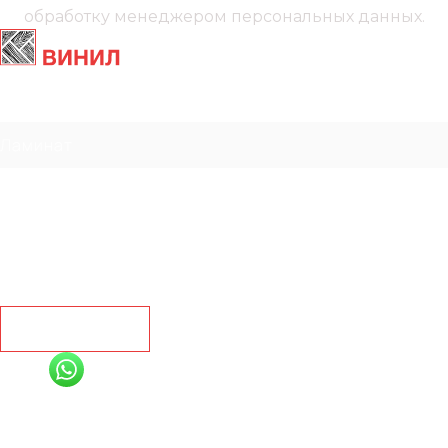
обработку менеджером
персональных данных.
Главная
Ламинат
Кварц винил
Линолеум
Контакты
Рассчитать
+7 (991) 885-01-01
Мы онлайн