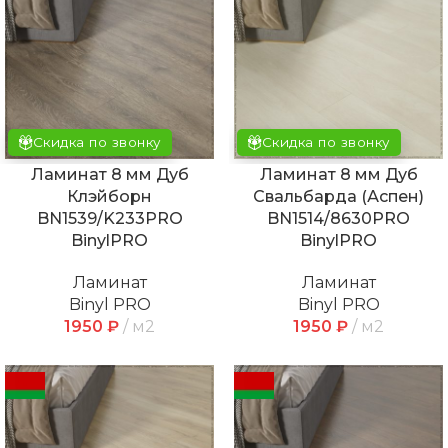
Скидка по звонку
Скидка по звонку
Ламинат 8 мм Дуб
Ламинат 8 мм Дуб
Клэйборн
Свальбарда (Аспен)
BN1539/K233PRO
BN1514/8630PRO
BinylPRO
BinylPRO
Ламинат
Ламинат
Binyl PRO
Binyl PRO
1950
₽
м2
1950
₽
м2