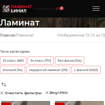
0
0
₽
+7 (991) 885‑01‑01
Ламинат
Главная
Ламинат
Отображение 13–13 из 13
Теги категории:
33 класс (681)
34 класс (170)
без фаски (104)
ёлочкой (114)
недорогой ламинат (215)
с фаской (1063)
Binyl PRO
Очистить фильтры