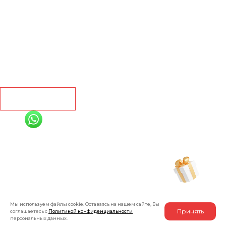
Ламинат
Кварц винил
Линолеум
Контакты
Рассчитать
+7 (991) 885-01-01
Мы онлайн
Рассчитать индивидуальную скидку
на товар
Мы используем файлы cookie. Оставаясь на нашем сайте, Вы
Принять
соглашаетесь с
Политикой конфиденциальности
персональных данных.