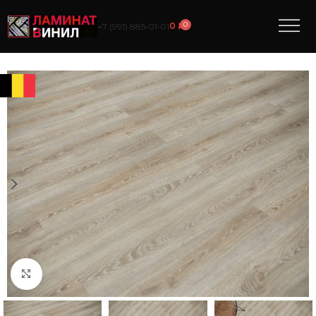
0
0
₽
+7 (991) 885‑01‑01
Нажмите, чтобы увеличить