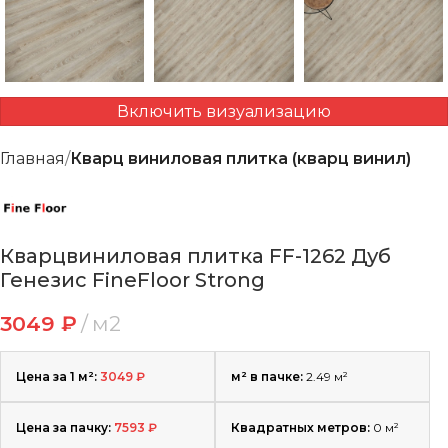
Включить визуализацию
Главная
Кварц виниловая плитка (кварц винил)
Кварцвиниловая плитка FF-1262 Дуб
Генезис FineFloor Strong
3049
₽
м2
Цена за 1 м²:
3049
₽
м² в пачке:
2.49 м²
Цена за пачку:
7593
₽
Квадратных метров:
0
м²