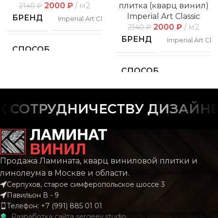
2000
₽
м2
плитка (кварц винил)
2140
₽
Imperial Art Classic
БРЕНД
Imperial Art Classic
2000
₽
м2
2140
₽
БРЕНД
Imperial Art Clas
СПОСОБ
Замковой
УКЛАДКИ
СПОСОБ
Замко
УКЛАДКИ
ФАСКА
С фаской
СОТРУДНИЧЕСТВУ ДИЗАЙНЕР
ФАСКА
С фас
РИСУНОК
Дерево
РИСУНОК
Дере
КОЛЛЕКЦИЯ
CLASSIC
Продажа Ламината, кварц виниловой плитки и
линолеума в Москве и области.
КОЛЛЕКЦИЯ
CLAS
Серпухов, старое симферопольское шоссе 3
КОЛИЧЕСТВО КВ.
2.196
Павильон В - 9
М В УПАКОВКЕ
Телефон: +7 (991) 885 01 01
КОЛИЧЕСТВО КВ.
2.
Разработка сайта
sergeev.studio