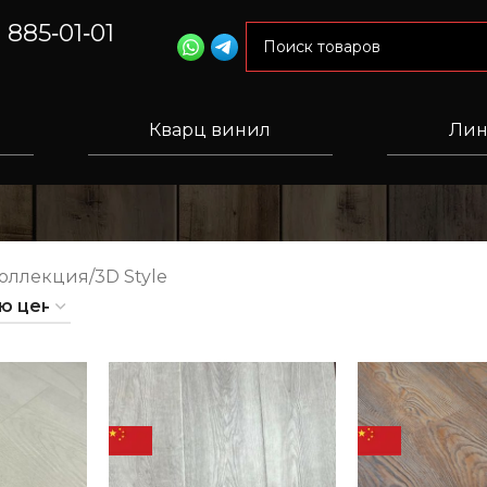
) 885‑01‑01
Кварц винил
Лин
Коллекция
3D Style
ПОЗВОНИ, П
ПОЗВОНИ, П
ОЛУЧИ СКИД
ОЛУЧИ СКИД
КУ
КУ