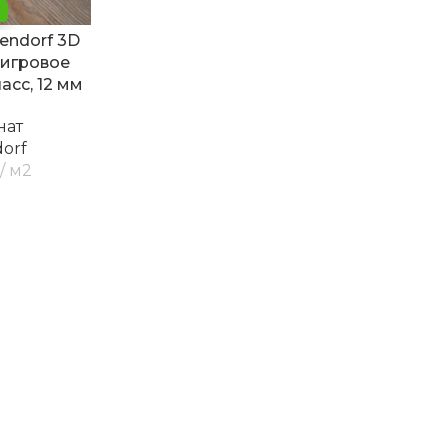
endorf 3D
Тигровое
асс, 12 мм
нат
orf
м2