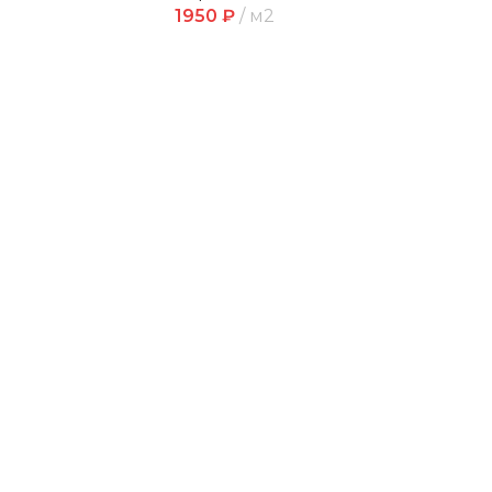
1950
₽
м2