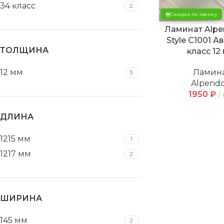
34 класс
2
Скидка по звонку
Ламинат Alpe
Style С1001 А
ТОЛЩИНА
класс 12
Ламин
12 мм
3
Alpendo
1950
₽
ДЛИНА
1215 мм
1
1217 мм
2
ШИРИНА
145 мм
2