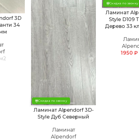
Скидка по звонку
Ламинат Alp
ndorf 3D
Style D109 
ванти 34
Дерево 33 кл
 мм
Лами
ат
Alpend
rf
1950
₽
м2
Скидка по звонку
Ламинат Alpendorf 3D-
Style Дуб Северный
Ламинат
Alpendorf