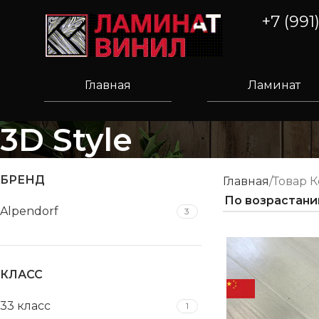
+7 (991
Главная
Ламинат
3D Style
БРЕНД
Главная
Товар 
Alpendorf
3
ПОЗВОНИ, П
ОЛУЧИ СКИД
КУ
КЛАСС
33 класс
1