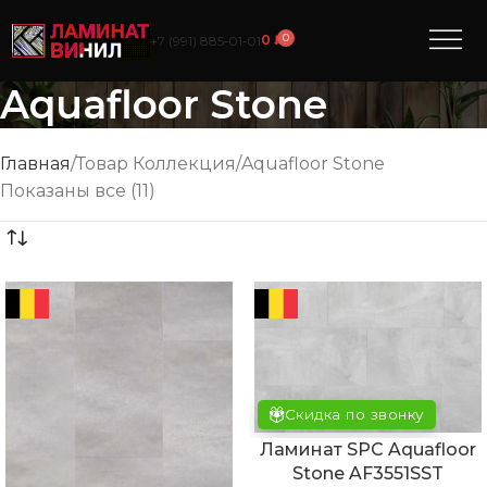
0
0
₽
+7 (991) 885‑01‑01
Aquafloor Stone
Главная
Товар Коллекция
Aquafloor Stone
Показаны все (11)
Скидка по звонку
Ламинат SPC Aquafloor
Stone AF3551SST