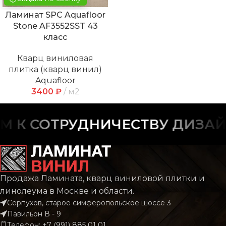
Ламинат SPC Aquafloor
Stone AF3552SST 43
класс
Кварц виниловая
плитка (кварц винил)
Aquafloor
3400
₽
м2
 К СОТРУДНИЧЕСТВУ ДИЗАЙН
Продажа Ламината, кварц виниловой плитки и
линолеума в Москве и области.
Серпухов, старое симферопольское шоссе 3
Павильон В - 9
Телефон: +7 (991) 885 01 01