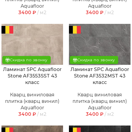
Aquafloor
Aquafloor
3400
₽
м2
3400
₽
м2
Скидка по звонку
Скидка по звонку
Ламинат SPC Aquafloor
Ламинат SPC Aquafloor
Stone AF3553SST 43
Stone AF3532MST 43
класс
класс
Кварц виниловая
Кварц виниловая
плитка (кварц винил)
плитка (кварц винил)
Aquafloor
Aquafloor
3400
₽
м2
3400
₽
м2