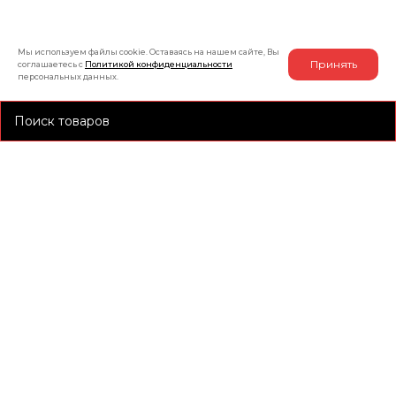
+7 (991) 885-01-01
Мы онлайн
Мы используем файлы cookie. Оставаясь на нашем сайте, Вы
Принять
соглашаетесь с
Политикой конфиденциальности
персональных данных.