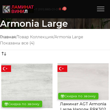
0
0
₽
+7 (991) 885‑01‑01
Armonia Large
Главная
Товар Коллекция
Armonia Large
Показаны все (4)
Скидка по звонку
Ламинат AGT Armonia
Скидка по звонку
Large Наполи PRK302