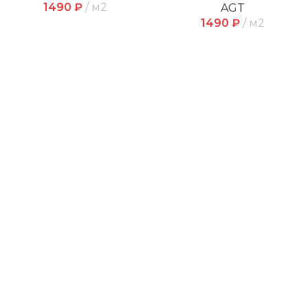
1490
₽
м2
AGT
1490
₽
м2