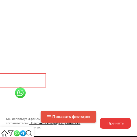
Главная
Ламинат
Кварц винил
Линолеум
Контакты
Рассчитать
+7 (991) 885-01-01
Мы онлайн
Показать фильтры
Мы используем файлы cookie. Оставаясь на нашем сайте, Вы
Принять
соглашаетесь с
Политикой конфиденциальности
персональных данных.