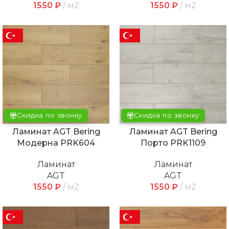
1550
₽
м2
1550
₽
м2
Скидка по звонку
Скидка по звонку
Ламинат AGT Bering
Ламинат AGT Bering
Модерна PRK604
Порто PRK1109
Ламинат
Ламинат
AGT
AGT
1550
₽
м2
1550
₽
м2