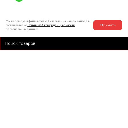
+7 (991) 885-01-01
Мы онлайн
Мы используем файлы cookie. Оставаясь на нашем сайте, Вы
Принять
соглашаетесь с
Политикой конфиденциальности
персональных данных.