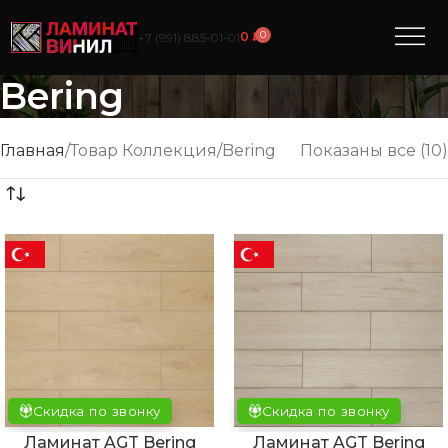
0
0
₽
+7 (991) 885‑01‑01
Bering
Главная
Товар Коллекция
Bering
Показаны все (10)
Скидка по звонку
Скидка по звонку
Ламинат AGT Bering
Ламинат AGT Bering