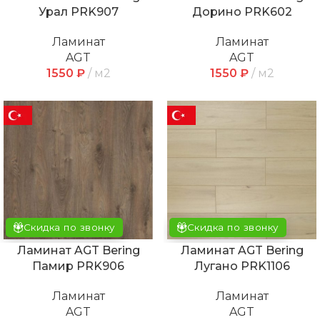
Урал PRK907
Дорино PRK602
Ламинат
Ламинат
AGT
AGT
1550
₽
м2
1550
₽
м2
Скидка по звонку
Скидка по звонку
Ламинат AGT Bering
Ламинат AGT Bering
Памир PRK906
Лугано PRK1106
Ламинат
Ламинат
AGT
AGT