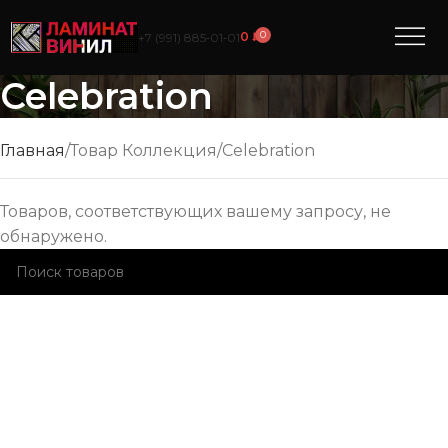
0
0
₽
+7 (991) 885‑01‑01
Celebration
Главная
Товар Коллекция
Celebration
Товаров, соответствующих вашему запросу, не
обнаружено.