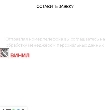
ОСТАВИТЬ ЗАЯВКУ
+7 (991) 885‑01‑01‬
Мы онлайн
Отправляя номер телефона вы соглашаетесь на
обработку менеджером
персональных данных.
Главная
Ламинат
Кварц винил
Линолеум