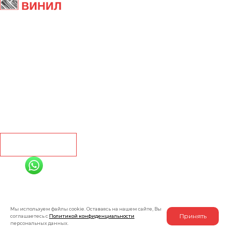
Главная
Ламинат
Кварц винил
Линолеум
Контакты
Рассчитать
+7 (991) 885-01-01
Мы онлайн
Мы используем файлы cookie. Оставаясь на нашем сайте, Вы
Принять
соглашаетесь с
Политикой конфиденциальности
персональных данных.