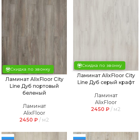
Скидка по звонку
Скидка по звонку
Ламинат AlixFloor City
Ламинат AlixFloor City
Line Дуб серый крафт
Line Дуб портовый
беленый
Ламинат
AlixFloor
Ламинат
2450
₽
м2
AlixFloor
2450
₽
м2