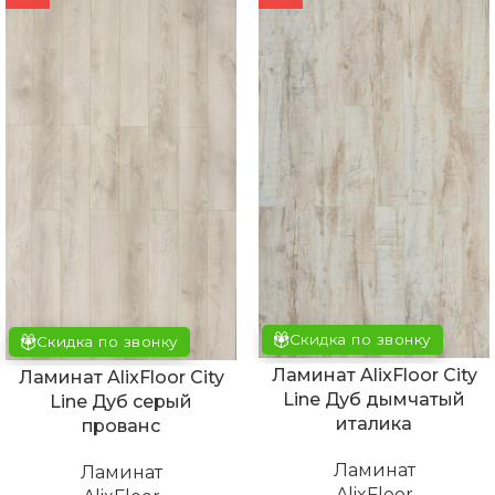
Скидка по звонку
Скидка по звонку
Ламинат AlixFloor City
Ламинат AlixFloor City
Line Дуб дымчатый
Line Дуб серый
италика
прованс
Ламинат
Ламинат
AlixFloor