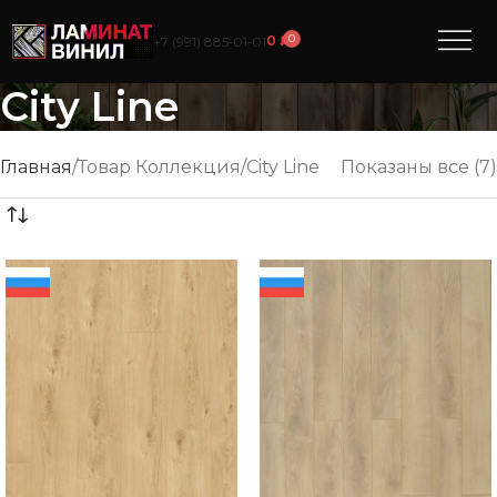
0
0
₽
+7 (991) 885‑01‑01
City Line
Главная
Товар Коллекция
City Line
Показаны все (7)