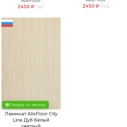
AlixFloor
2450
₽
м2
2450
₽
м2
Скидка по звонку
Ламинат AlixFloor City
Line Дуб белый
светлый