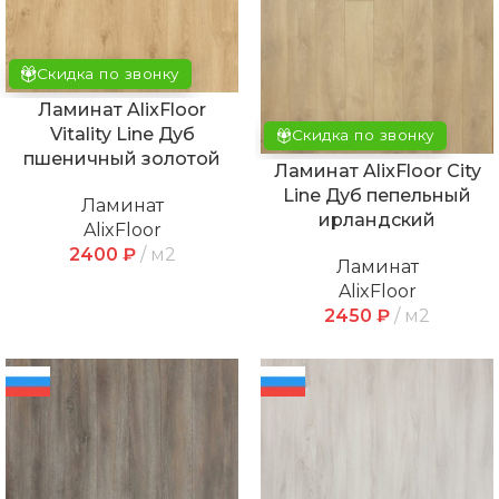
Скидка по звонку
Ламинат AlixFloor
Vitality Line Дуб
Скидка по звонку
пшеничный золотой
Ламинат AlixFloor City
Line Дуб пепельный
Ламинат
ирландский
AlixFloor
2400
₽
м2
Ламинат
AlixFloor
2450
₽
м2