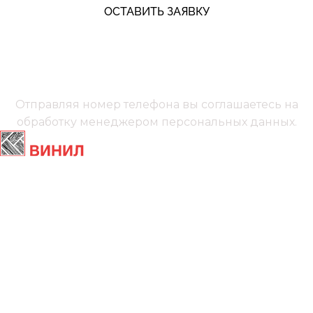
ОСТАВИТЬ ЗАЯВКУ
+7 (991) 885‑01‑01‬
Мы онлайн
Отправляя номер телефона вы соглашаетесь на
обработку менеджером
персональных данных.
Главная
Ламинат
Кварц винил
Линолеум
Контакты