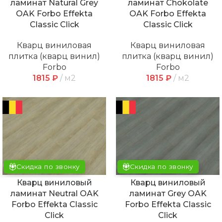
ламинат Natural Grey
ламинат Chokolate
OAK Forbo Effekta
OAK Forbo Effekta
Classic Click
Classic Click
Кварц виниловая
Кварц виниловая
плитка (кварц винил)
плитка (кварц винил)
Forbo
Forbo
1815
₽
м2
1815
₽
м2
Скидка по звонку
Скидка по звонку
Кварц виниловый
Кварц виниловый
ламинат Neutral OAK
ламинат Grey OAK
Forbo Effekta Classic
Forbo Effekta Classic
Click
Click