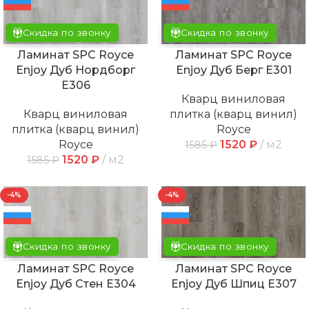
Скидка по звонку
Скидка по звонку
Ламинат SPC Royce
Ламинат SPC Royce
Enjoy Дуб Нордборг
Enjoy Дуб Берг Е301
Е306
Кварц виниловая
Кварц виниловая
плитка (кварц винил)
плитка (кварц винил)
Royce
Royce
1520
₽
м2
1585
₽
1520
₽
м2
1585
₽
-4%
-4%
Скидка по звонку
Скидка по звонку
Ламинат SPC Royce
Ламинат SPC Royce
Enjoy Дуб Стен Е304
Enjoy Дуб Шпиц Е307