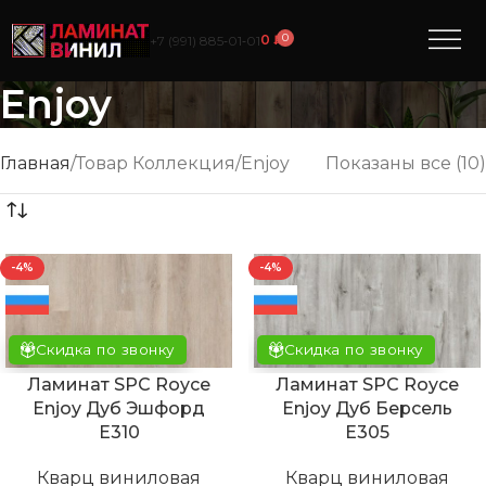
0
0
₽
+7 (991) 885‑01‑01
Enjoy
Главная
Товар Коллекция
Enjoy
Показаны все (10)
-4%
-4%
Скидка по звонку
Скидка по звонку
Ламинат SPC Royce
Ламинат SPC Royce
Enjoy Дуб Эшфорд
Enjoy Дуб Берсель
Е310
Е305
Кварц виниловая
Кварц виниловая