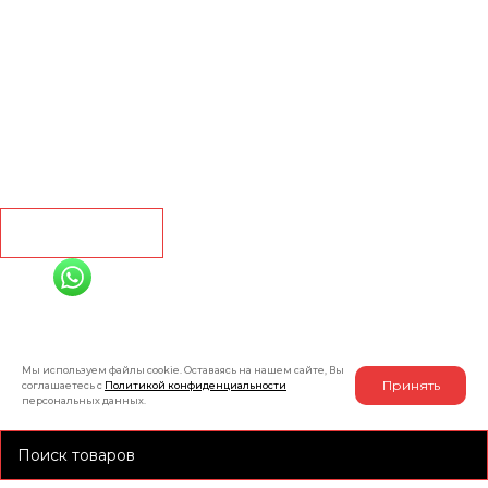
Ламинат
Кварц винил
Линолеум
Контакты
Рассчитать
+7 (991) 885-01-01
Мы онлайн
Мы используем файлы cookie. Оставаясь на нашем сайте, Вы
Принять
соглашаетесь с
Политикой конфиденциальности
персональных данных.