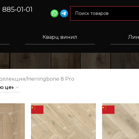
) 885‑01‑01
Кварц винил
Лин
Коллекция
Herringbone 8 Pro