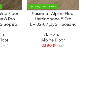
Скидка по звонку
ine Floor
Ламинат Alpine Floor
e 8 Pro
Herringbone 8 Pro
уб Бордо
LF102-07 Дуб Прованс
нат
Ламинат
Floor
Alpine Floor
м2
2390
₽
м2