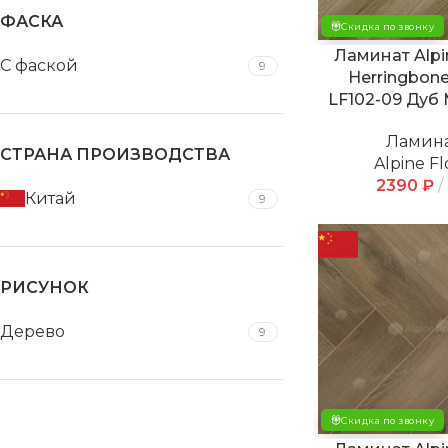
ФАСКА
Скидка по звонку
Ламинат Alpi
С фаской
9
Herringbone
LF102-09 Дуб
Ламин
СТРАНА ПРОИЗВОДСТВА
Alpine Fl
2390
₽
Китай
9
РИСУНОК
Дерево
9
Скидка по звонку