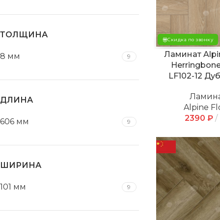
ТОЛЩИНА
Скидка по звонку
Ламинат Alpi
8 мм
9
Herringbone
LF102-12 Ду
Ламин
ДЛИНА
Alpine Fl
2390
₽
606 мм
9
ШИРИНА
101 мм
9