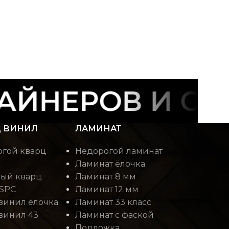
АЙНЕРОВ И СТ
 ВИНИЛ
ЛАМИНАТ
гой кварц
Недорогой ламинат
Ламинат ёлочка
ый кварц
Ламинат 8 мм
SPC
Ламинат 12 мм
винил ёлочка
Ламинат 33 класс
винил 43
Ламинат с фаской
Подложка