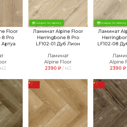
Скидка по звонку
Скидка по звонку
ne Floor
Ламинат Alpine Floor
Ламинат Alp
 8 Pro
Herringbone 8 Pro
Herringbon
б Артуа
LF102-01 Дуб Лион
LF102-08 Д
ат
Ламинат
Лами
oor
Alpine Floor
Alpine 
м2
2390
₽
м2
2390
₽