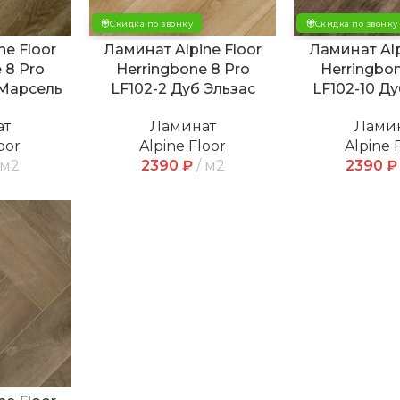
Скидка по звонку
Скидка по звонку
ne Floor
Ламинат Alpine Floor
Ламинат Alp
 8 Pro
Herringbone 8 Pro
Herringbon
 Марсель
LF102-2 Дуб Эльзас
LF102-10 Д
ат
Ламинат
Лами
oor
Alpine Floor
Alpine 
м2
2390
₽
м2
2390
₽