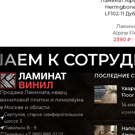
Ламинат Alpi
Herringbone
LF102-11 Ду
Ламин
Alpine Fl
2390
₽
ЕМ К СОТРУДН
ПОСЛЕДНИЕ С
Квар
Продажа Ламината, кварц
Floor
виниловой плитки и линолеума
14 и
в Москве и области.
комм
Серпухов, старое симферопольское
шоссе 3
Павильон В - 9
Напо
Телефон: +7 (991) 885 01 01