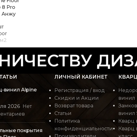
ne Floor
 8 Pro
б Анжу
ат
oor
м2
ИЧЕСТВУ ДИЗ
ТАТЬИ
ЛИЧНЫЙ КАБИНЕТ
КВАРЦ
ц-винил Alpine
Регистрация / вход
Недоро
Скидки и Акции
винил
Возврат товара
Замков
юля 2026
Нет
Статьи
винил 
ентариев
Политика
Кварц 
конфиденциальности
Кварц 
льные покрытия
Производители
класс