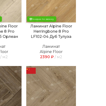
Скидка по звонку
ine Floor
Ламинат Alpine Floor
e 8 Pro
Herringbone 8 Pro
уб Орлеан
LF102-04 Дуб Тулуза
нат
Ламинат
Floor
Alpine Floor
м2
2390
₽
м2