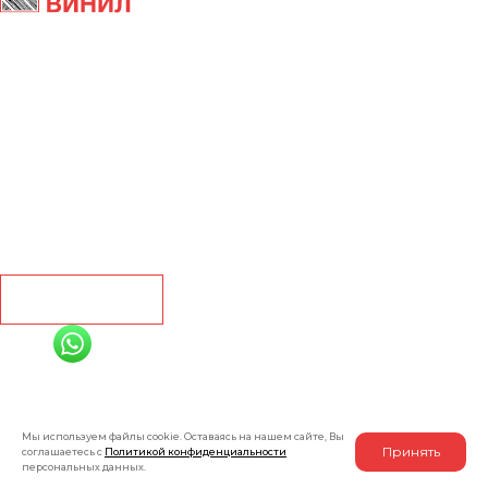
Главная
Ламинат
Кварц винил
Линолеум
Контакты
Рассчитать
+7 (991) 885-01-01
Мы онлайн
Мы используем файлы cookie. Оставаясь на нашем сайте, Вы
Принять
соглашаетесь с
Политикой конфиденциальности
персональных данных.