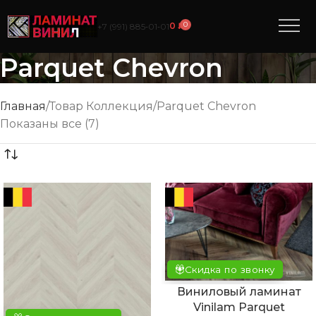
0
0
₽
+7 (991) 885‑01‑01
Parquet Chevron
Главная
Товар Коллекция
Parquet Chevron
Показаны все (7)
Скидка по звонку
Виниловый ламинат
Vinilam Parquet