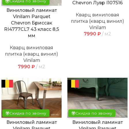
Скидка по звонку
Chevron Лувр I107516
Виниловый ламинат
Кварц виниловая
Vinilam Parquet
плитка (кварц винил)
Chevron Бриссак
Vinilam
RI4777CL7 43 класс 8,5
7990
₽
м2
мм
Кварц виниловая
плитка (кварц винил)
Vinilam
7990
₽
м2
Скидка по звонку
Скидка по звонку
Виниловый ламинат
Виниловый ламинат
Vinilam Parquet
Vinilam Parquet