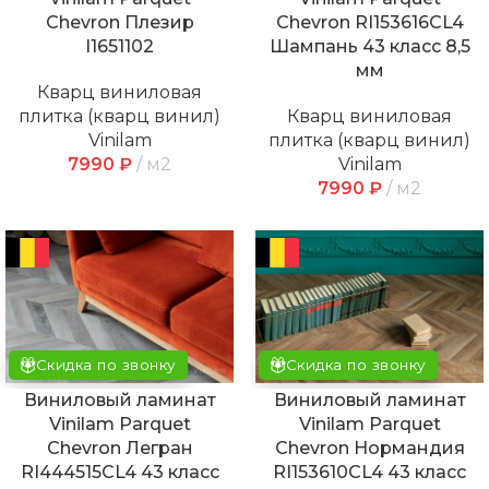
Chevron Плезир
Chevron RI153616CL4
I1651102
Шампань 43 класс 8,5
мм
Кварц виниловая
плитка (кварц винил)
Кварц виниловая
Vinilam
плитка (кварц винил)
7990
₽
м2
Vinilam
7990
₽
м2
Скидка по звонку
Скидка по звонку
Виниловый ламинат
Виниловый ламинат
Vinilam Parquet
Vinilam Parquet
Chevron Легран
Chevron Нормандия
RI444515CL4 43 класс
RI153610CL4 43 класс